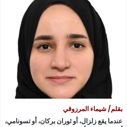
ع
ب
ل
ر
ى
ي
X
د
ا
إ
ل
ك
ت
ر
و
ن
ي
ا
بقلم/ شيماء المرزوقي
عندما يقع زلزال، أو ثوران بركان، أو تسونامي،