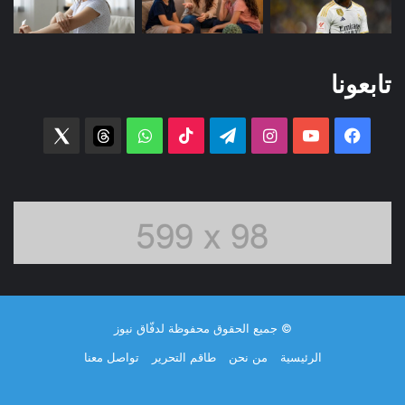
تابعونا
فيسبوك
‫YouTube
انستقرام
تيلقرام
‫TikTok
واتساب
threads
witter
© جميع الحقوق محفوظة لدفّاق نيوز
الرئيسية
من نحن
طاقم التحرير
تواصل معنا