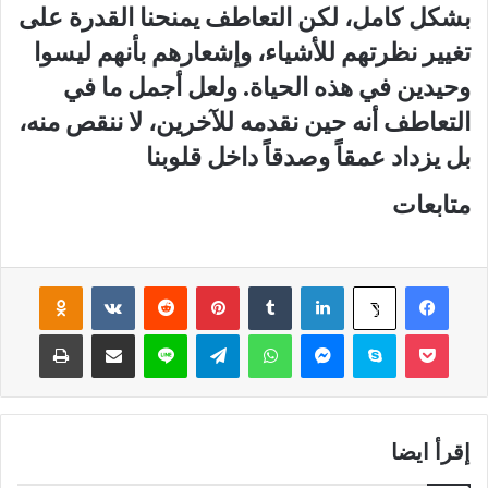
بشكل كامل، لكن التعاطف يمنحنا القدرة على
تغيير نظرتهم للأشياء، وإشعارهم بأنهم ليسوا
وحيدين في هذه الحياة. ولعل أجمل ما في
التعاطف أنه حين نقدمه للآخرين، لا ننقص منه،
بل يزداد عمقاً وصدقاً داخل قلوبنا
متابعات
فيسبوك
لينكدإن
‏Tumblr
بينتيريست
‏Reddit
‏VKontakte
Odnoklassniki
‫X
‫Pocket
سكايب
ماسنجر
واتساب
تيلقرام
لاين
مشاركة عبر البريد
طباعة
إقرأ ايضا