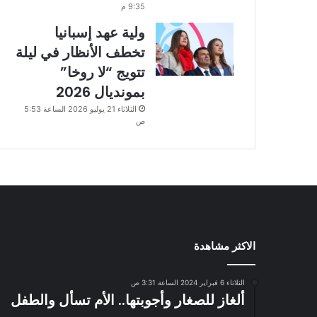
9:35 م
ولية عهد إسبانيا
تخطف الأنظار في ليلة
تتويج “لا روخا”
بمونديال 2026
الثلاثاء 21 يوليو 2026 الساعة 5:53
ص
الاكثر مشاهدة
الثلاثاء 6 فبراير 2024 الساعة 3:31 ص
ألغاز للصغار وأجوبتها.. الأم تسأل والطفل