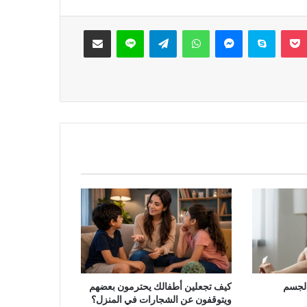
‫Pocket
سكايب
ماسنجر
واتساب
تيلقرام
لاين
مشاركة عبر البريد
الجسم
كيف تجعلين أطفالك يحترمون بعضهم
ويتوقفون عن الشجارات في المنزل؟