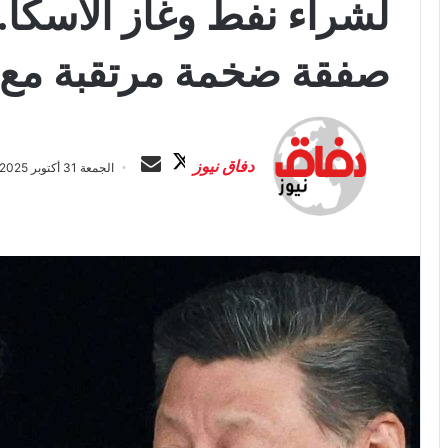
لشراء نفط وغاز ألاسكا.
صفقة ضخمة مرتقبة مع 
ت
أ
ا
ر
دفاق نيوز
الجمعة 31 أكتوبر 2025 الساعة 3:19 ص
ب
س
ع
ل
ع
ب
ل
ر
ى
ي
X
د
ا
إ
ل
ك
ت
ر