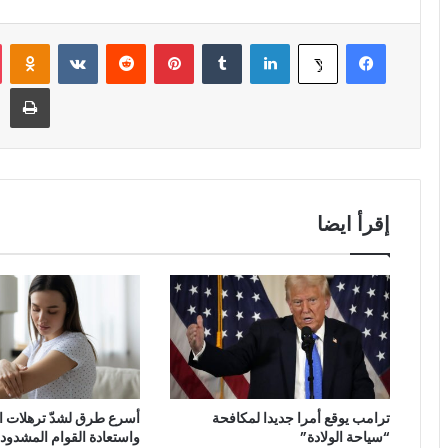
فيسبوك
لينكدإن
‏Tumblr
بينتيريست
‏Reddit
‏VKontakte
Odnoklassniki
‫X
طباعة
إقرأ ايضا
ترامب يوقع أمرا جديدا لمكافحة
أسرع طرق لشدّ ترهلات 
“سياحة الولادة”
واستعادة القوام المشدود