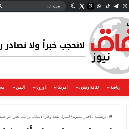
ك
‫YouTub
انستقرام
تيلقرام
‫TikTok
واتساب
threads
Twitter
الوضع المظلم
رياضة
ثقافة وفنون
امريكا
اوروبا
اليمن
مجت
الرئيسية
/
اخبار مميزة
/
لشراء نفط وغاز ألاسكا.. ترامب يعلن عن صف