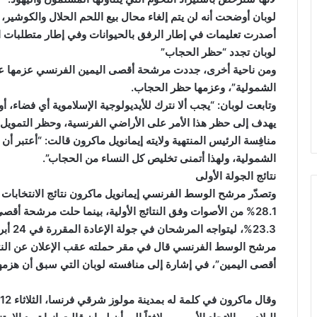
لوبان أوضحت أنه لن يتم إلغاء محال بيع اللحم الحلال والكوشير، 
أصدرت تعليمات في إطار الرفق بالحيوانات وفي إطار متطلبات ا
لوبان تجدد “حظر الحجاب”
ومن ناحية أخرى، جددت مرشحة أقصى اليمين الفرنسي عزمها على م
الشمولية”، وعزمها حظر الحجاب.
وتابعت لوبان: “يجب ألا نترك للأيديولوجية الإسلاموية أي فضاء، أ
يهدف إلى حظر هذا الأمر على الأراضي الفرنسية، وحظر التمويل و
منافِسة الرئيس المنتهية ولايته إيمانويل ماكرون قالت: “أعتبر أن
الشمولية، ولهذا أتمنى تخليص كل النساء من الحجاب”.
نتائج الجولة الأولى
وتصدّر مرشح الوسط الفرنسي إيمانويل ماكرون نتائج الانتخابات
28.1% من الأصوات وفق النتائج الأولية، بينما حلت مرشحة أقصى
23.3%، ليتواجه المرشحان في جولة الإعادة المقررة في 24 أبريل/نيسان الحالي.
مرشح الوسط الفرنسي قال في مقر حملته عقب الإعلان عن النتا
أقصى اليمين”، في إشارة إلى منافسته لوبان التي سبق أن هزمها في 