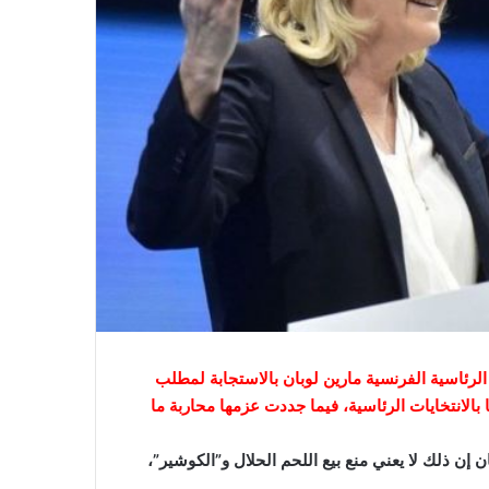
لرئاسية الفرنسية مارين لوبان بالاستجابة لمطلب
بالانتخايات الرئاسية، فيما جددت عزمها محاربة ما
الأربعاء 13 أبريل/نيسان 2022، قالت لوبان إن ذلك لا يعني منع بيع اللحم الحلال و”الكوشير”،