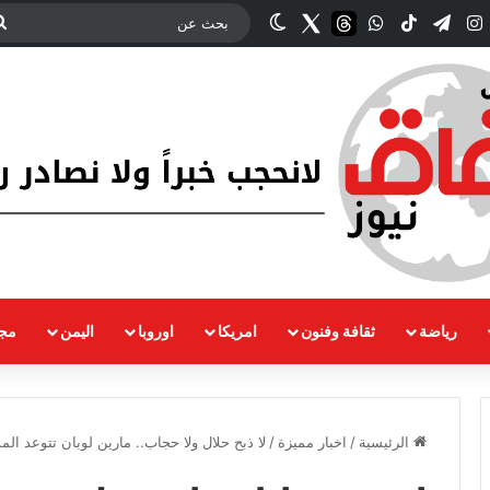
ك
‫YouTub
انستقرام
تيلقرام
‫TikTok
واتساب
threads
Twitter
الوضع المظلم
رياضة
ثقافة وفنون
امريكا
اوروبا
اليمن
مجت
الرئيسية
/
اخبار مميزة
/
لا ذبح حلال ولا حجاب.. مارين لوبان تتوعد الم