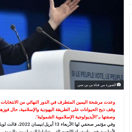
ك
ت
ر
و
ن
ي
ا
الصورة من قناة بي بي سي
وعدت مرشحة اليمين المتطرف في الدور النهائي من الانتخابات ا
وقف ذبح الحيوانات على الطريقة اليهودية والإسلامية، حال فوزها 
وصفتها بـ”الأيديولوجية الإسلاموية الشمولية”.
وفي مؤتمر صحفي لها 
لأنها سترخص باستيراد اللحوم التي يتناولها المسلمون واليهود.