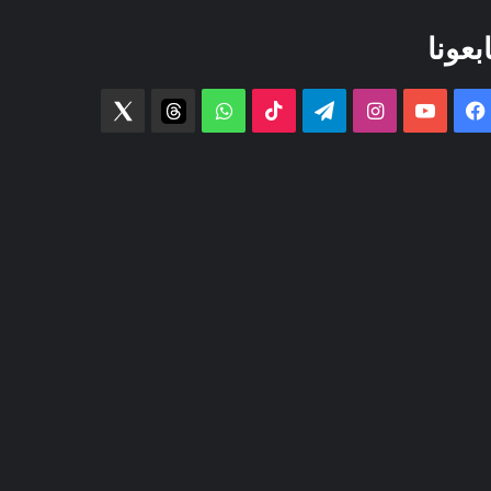
ابعونا
فيسبوك
‫YouTube
انستقرام
تيلقرام
‫TikTok
واتساب
threads
Twitter