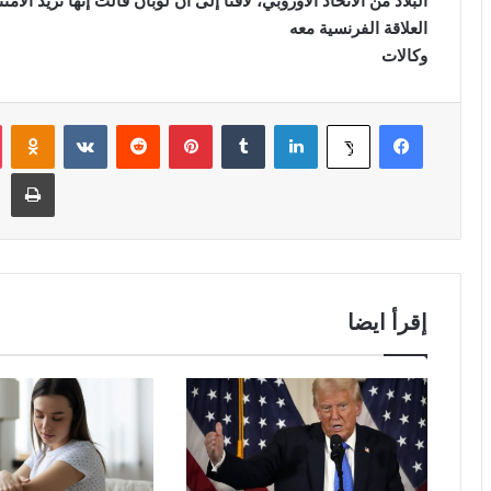
البلاد من الاتحاد الأوروبي، لافتاً إلى أن لوبان قالت إنها تريد ال
العلاقة الفرنسية معه
وكالات
فيسبوك
لينكدإن
‏Tumblr
بينتيريست
‏Reddit
‏VKontakte
Odnoklassniki
‫X
طباعة
إقرأ ايضا