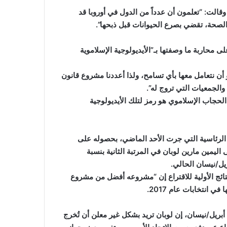
وقالت: “تعلمون أن عدداً من الدول في أوروبا قد
لصحة، تقضي بصرع الحيوانات قبل ذبحها”.
حاربة ما وصفتها بـ”الأيديولوجية الإسلاموية
و أن نتعامل معها بأي تسامح، ولذا أعددنا مشروع قانون
الجمعيات التي تروج له”.
 الحجاب الإسلاموي هو رمز لتلك الأيديولوجية
 الرئاسية التي جرت الأحد الماضي، بحصوله على
 اليمين مارين لوبان في المرتبة الثانية بنسبة
ئج الأولية للاقتراع إن “مشروعه أفضل من مشروع
انتخابات عام 2017.
وقال ماكرون في كلمة له بمدينة مولوز شرقي فرنسا، الثلاثاء 12 أبريل/نيسان، إن لوبان تريد بشكل غير معلن أن تُخرج