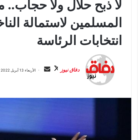
لا ذبح حلال ولا حجاب.. م
المسلمين لاستمالة النا
انتخابات الرئاسة
ت
أ
ا
ر
دفاق نيوز
الأربعاء 13 أبريل 2022 الساعة 1:27 م
ب
س
ع
ل
ع
ب
ل
ر
ى
ي
X
د
ا
إ
ل