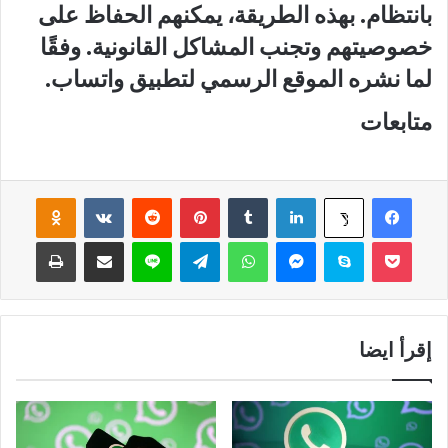
بانتظام. بهذه الطريقة، يمكنهم الحفاظ على
خصوصيتهم وتجنب المشاكل القانونية. وفقًا
لما نشره الموقع الرسمي لتطبيق واتساب.
متابعات
فيسبوك
لينكدإن
‏Tumblr
بينتيريست
‏Reddit
‏VKontakte
Odnoklassniki
‫X
‫Pocket
سكايب
ماسنجر
واتساب
تيلقرام
لاين
مشاركة عبر البريد
طباعة
إقرأ ايضا