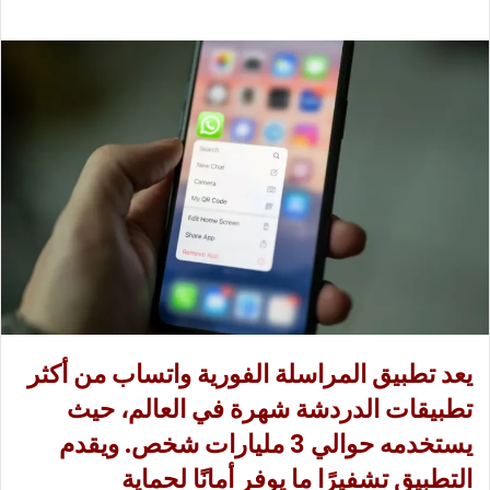
ب
س
ع
ل
ع
ب
ل
ر
ى
ي
X
د
ا
إ
ل
ك
ت
ر
و
ن
يعد تطبيق المراسلة الفورية
واتساب
من أكثر
ي
ا
تطبيقات الدردشة شهرة في العالم، حيث
يستخدمه حوالي 3 مليارات شخص. ويقدم
التطبيق تشفيرًا ما يوفر أمانًا لحماية