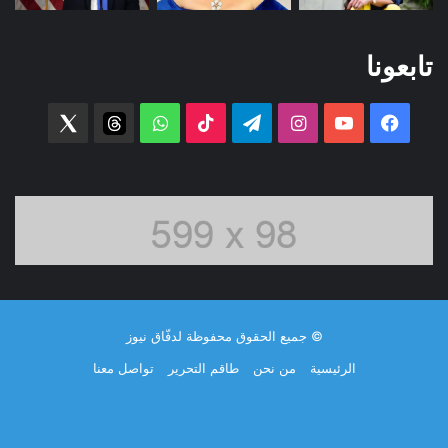
تابعونا
فيسبوك
‫YouTube
انستقرام
تيلقرام
‫TikTok
واتساب
threads
witter
© جميع الحقوق محفوظة لدفّاق نيوز
الرئيسية
من نحن
طاقم التحرير
تواصل معنا