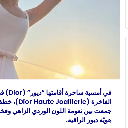
و
ن
ي
ا
في أمسي
الفاخرة (rie
جمعت بين نعومة اللون الوردي الزاهي وفخا
هويّة ديور الراقية.