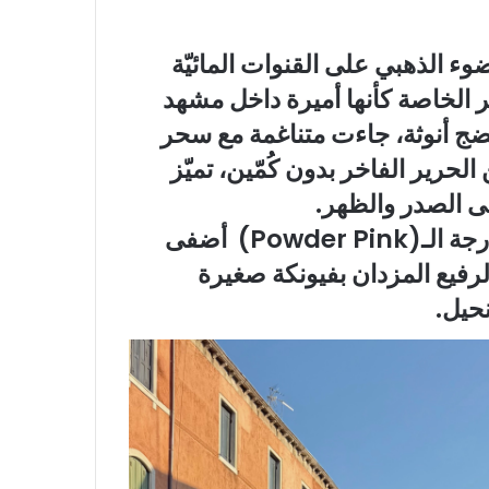
وء الذهبي على القنوات المائيّة
ر الخاصة كأنها أميرة داخل مشهد
تضج أنوثة، جاءت متناغمة مع سحر
حرير الفاخر بدون كُمّين، تميّز
لى الصدر والظهر.
اللون الوردي الباهت المائل إلى ما يعرف بدرجة الـ(Powder Pink) أضفى
الرفيع المزدان بفيونكة صغيرة
نحيل.