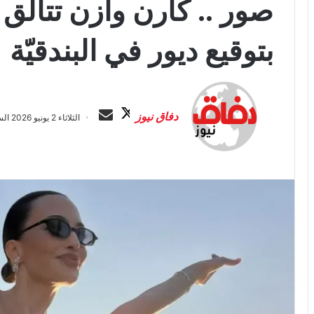
صور .. كارن وازن تتألّق 
بتوقيع ديور في البندقيّة
ت
أ
ا
ر
دفاق نيوز
الثلاثاء 2 يونيو 2026 الساعة 3:38 ص
ب
س
ع
ل
ع
ب
ل
ر
ى
ي
X
د
ا
إ
ل
ك
ت
ر