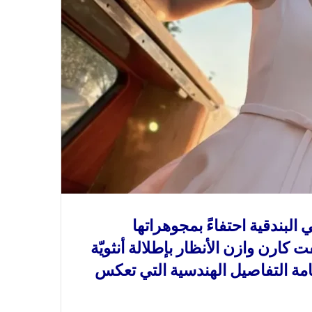
ة ساحرة أقامتها “ديور” (Dior) في البندقية احتفاءً بمجوهراتها
Dior Haute Joaille)، خطفت كارن وازن الأنظار بإطلالة أنثويّة
مة التفاصيل الهندسية التي تعكس