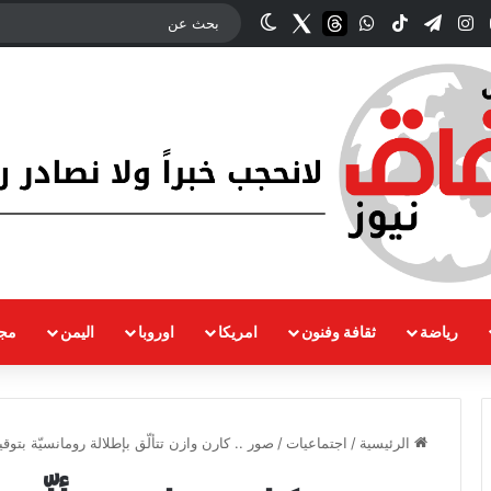
وك
‫YouTube
انستقرام
تيلقرام
‫TikTok
واتساب
threads
Twitter
الوضع المظلم
رياضة
ثقافة وفنون
امريكا
اوروبا
اليمن
مجت
الرئيسية
/
اجتماعيات
/
صور .. كارن وازن تتألّق بإطلالة رومانسيّة بتوقيع