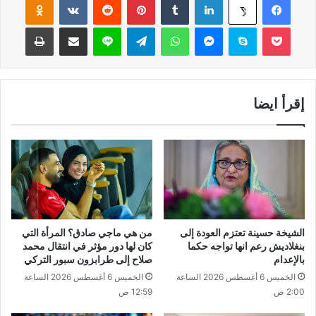
‫Pocket
سكايب
ماسنجر
واتساب
تيلقرام
لاين
مشاركة عبر البريد
طباعة
إقرأ ايضا
الشيخة حسينة تعتزم العودة إلى
من هي ماجي صادق؟ المرأة التي
بنغلاديش رعم انها تواجه حكما
كان لها دور مؤثر في انتقال محمد
بالإعدام
صلاح إلى طرابزون سبور التركي
الخميس 6 أغسطس 2026 الساعة
الخميس 6 أغسطس 2026 الساعة
2:00 ص
12:59 ص