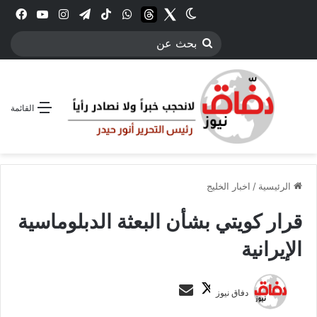
Twitter
الوضع المظلم
threads
واتساب
‫TikTok
تيلقرام
انستقرام
YouTube
فيس
بحث
عن
القائمة
الرئيسية
/
اخبار الخليج
قرار كويتي بشأن البعثة الدبلوماسية
الإيرانية
ت
أ
دفاق نيوز
ا
ر