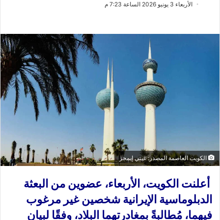
ب
س
الأربعاء 3 يونيو 2026 الساعة 7:23 م
ع
ل
ع
ب
ل
ر
ى
ي
X
د
ا
إ
ل
ك
ت
ر
و
ن
الكويت العاصمة المصدر: غيتي إيمجز
ي
ا
أعلنت الكويت، الأربعاء، عضوين من البعثة
الدبلوماسية الإيرانية شخصين غير مرغوب
فيهما، مُطالبةً بمغادرتهما البلاد، وفقًا لبيان