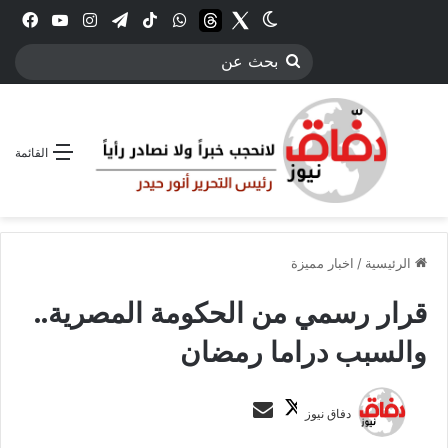
Twitter
الوضع المظلم
threads
واتساب
‫TikTok
تيلقرام
انستقرام
YouTube
فيس
بحث
عن
القائمة
الرئيسية
/
اخبار مميزة
قرار رسمي من الحكومة المصرية..
والسبب دراما رمضان
ت
أ
دفاق نيوز
ا
ر