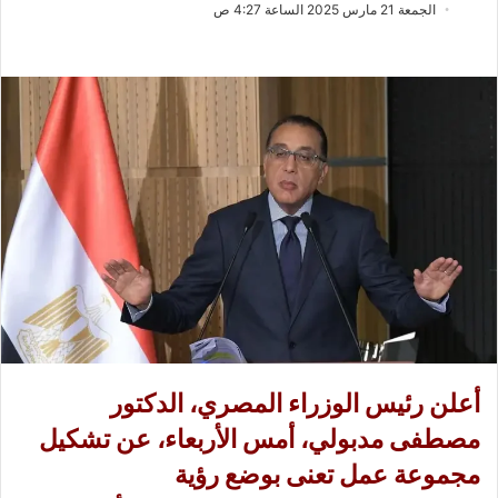
ب
س
الجمعة 21 مارس 2025 الساعة 4:27 ص
ع
ل
ع
ب
ل
ر
ى
ي
X
د
ا
إ
ل
ك
ت
ر
و
ن
ي
أعلن رئيس الوزراء المصري، الدكتور
ا
مصطفى مدبولي، أمس الأربعاء، عن تشكيل
مجموعة عمل تعنى بوضع رؤية