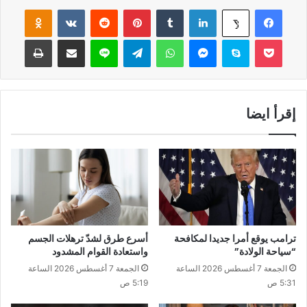
فيسبوك
لينكدإن
‏Tumblr
بينتيريست
‏Reddit
‏VKontakte
Odnoklassniki
‫X
‫Pocket
سكايب
ماسنجر
واتساب
تيلقرام
لاين
مشاركة عبر البريد
طباعة
إقرأ ايضا
ترامب يوقع أمرا جديدا لمكافحة
أسرع طرق لشدّ ترهلات الجسم
“سياحة الولادة”
واستعادة القوام المشدود
الجمعة 7 أغسطس 2026 الساعة
الجمعة 7 أغسطس 2026 الساعة
5:31 ص
5:19 ص