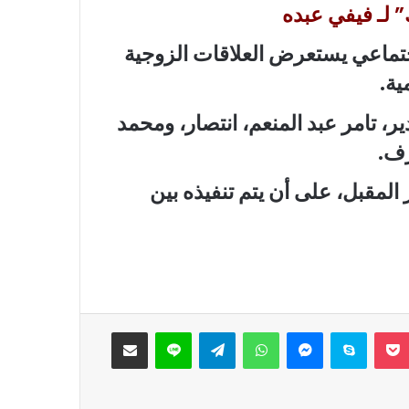
لـ فيفي عبده
ماعي يستعرض العلاقات الزوجية
ية.
، تامر عبد المنعم، انتصار، ومحمد
ف.
لمقبل، على أن يتم تنفيذه بين
‫Pocket
سكايب
ماسنجر
واتساب
تيلقرام
لاين
مشاركة عبر البريد