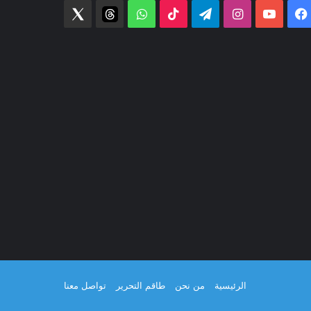
فيسبوك
‫YouTube
انستقرام
تيلقرام
‫TikTok
واتساب
threads
Twitter
الرئيسية
من نحن
طاقم التحرير
تواصل معنا