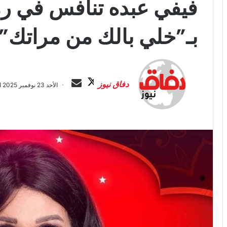
بـ”خلي بالك من مراتك”
ت
أ
ا
ر
دفاق نيوز
الأحد 23 نوفمبر 2025 الساعة 7:25 م
ب
س
ع
ل
ع
ب
ل
ر
ى
ي
X
د
ا
إ
ل
ك
ت
ر