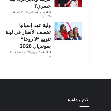
خضري؟
الأحد 2 أغسطس 2026 الساعة
9:35 م
ولية عهد إسبانيا
تخطف الأنظار في ليلة
تتويج “لا روخا”
بمونديال 2026
الثلاثاء 21 يوليو 2026 الساعة 5:53
ص
الاكثر مشاهدة