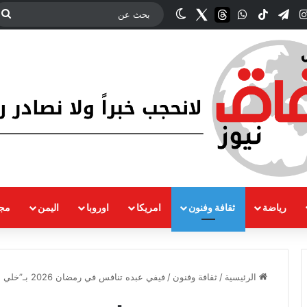
‫YouT
انستقرام
تيلقرام
‫TikTok
واتساب
threads
Twitter
الوضع المظلم
ب
ع
رياضة
ثقافة وفنون
امريكا
اوروبا
اليمن
مجت
الرئيسية
/
ثقافة وفنون
/
فيفي عبده تنافس في رمضان 2026 بـ”خلي بالك من مراتك”