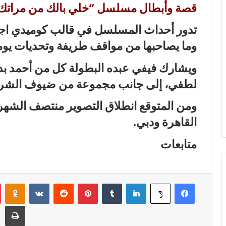
قصة وأبطال مسلسل “خلي بالك من مراتك” 
تدور أحداث المسلسل في قالب كوميدي اجت
وما يصاحبها من مواقف طريفة وتحديات يوم
ويشارك فيفي عبده البطولة كل من أحمد بدير
لطفي، إلى جانب مجموعة من ضيوف الشر
ومن المتوقع انطلاق التصوير منتصف الشهر ا
القاهرة ودبي.
متابعات
فيسبوك
لينكدإن
‏Tumblr
بينتيريست
‏Reddit
‏VKontakte
Odnoklassniki
‫X
طباعة