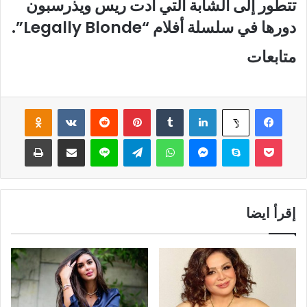
تتطور إلى الشابة التي أدت ريس ويذرسبون
دورها في سلسلة أفلام “Legally Blonde”.
متابعات
فيسبوك
لينكدإن
‏Tumblr
بينتيريست
‏Reddit
‏VKontakte
Odnoklassniki
‫X
‫Pocket
سكايب
ماسنجر
واتساب
تيلقرام
لاين
مشاركة عبر البريد
طباعة
إقرأ ايضا