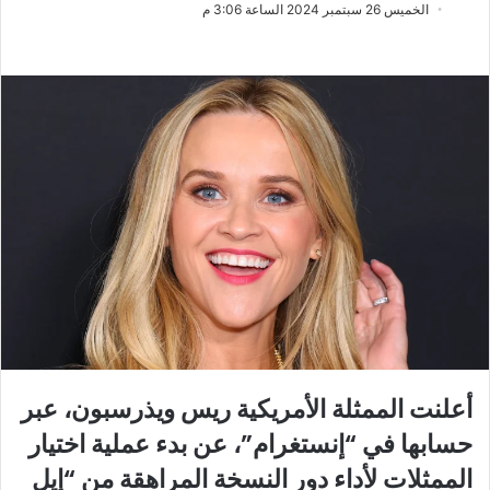
ب
س
الخميس 26 سبتمبر 2024 الساعة 3:06 م
ع
ل
ع
ب
ل
ر
ى
ي
X
د
ا
إ
ل
ك
ت
ر
و
ن
ي
ا
أعلنت الممثلة الأمريكية ريس ويذرسبون، عبر
حسابها في “إنستغرام”، عن بدء عملية اختيار
الممثلات لأداء دور النسخة المراهقة من “إيل