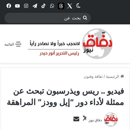
Twitter
الوضع المظلم
threads
واتساب
‫TikTok
تيلقرام
انستقرام
YouTube
فيس
بحث
عن
القائمة
الرئيسية
/
ثقافة وفنون
فيديو .. ريس ويذرسبون تبحث عن
ممثلة لأداء دور “إيل وودز” المراهقة
ت
أ
دفاق نيوز
ا
ر