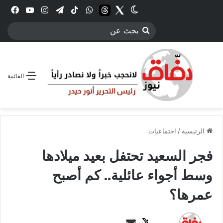
Twitter
الوضع المظلم
threads
واتساب
‫TikTok
تيلقرام
انستقرام
YouTube
فيس
بحث
عن
القائمة
الرئيسية
/
اجتماعيات
فجر السعيد تحتفل بعيد ميلادها
وسط أجواء عائلية.. كم أصبح
عمرها؟
ت
أ