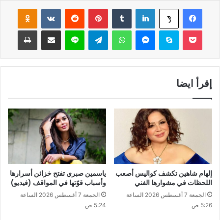
فيسبوك
لينكدإن
‏Tumblr
بينتيريست
‏Reddit
‏VKontakte
Odnoklassniki
‫X
‫Pocket
سكايب
ماسنجر
واتساب
تيلقرام
لاين
مشاركة عبر البريد
طباعة
إقرأ ايضا
إلهام شاهين تكشف كواليس أصعب
ياسمين صبري تفتح خزائن أسرارها
اللحظات في مشوارها الفني
وأسباب قوّتها في المواقف (فيديو)
الجمعة 7 أغسطس 2026 الساعة
الجمعة 7 أغسطس 2026 الساعة
5:26 ص
5:24 ص