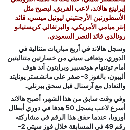
إيرلينغ هالاند، لاعب الفريق، ليصبح مثل
الأسطورتين الأرجنتيني ليونيل ميسي، قائد
إنتر ميامي الأمريكي، والبرتغالي كريستيانو
رونالدو، قائد النصر السعودي.
وسجل هالاند في أربع مباريات متتالية في
الدوري، وتعافى سيتي من خسارتين متتاليتين
أمام توتنهام هوتسبير وبرايتون آند هوف
ألبيون، بالفوز 3-صفر على مانشستر يونايتد
والتعادل مع آرسنال قبل سحق بيرنلي.
وفي وقت سابق من هذا الشهر، أصبح هالاند
أسرع لاعب يسجل 50 هدفا في دوري أبطال
أوروبا، عندما حقق هذا الرقم في مشاركته
رقم 49 في المسابقة خلال فوز سيتي 2-