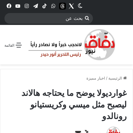
Twitter
الوضع المظلم
threads
واتساب
‫TikTok
تيلقرام
انستقرام
YouTube
فيس
بحث
عن
القائمة
الرئيسية
/
اخبار مميزة
غوارديولا يوضح ما يحتاجه هالاند
ليصبح مثل ميسي وكريستيانو
رونالدو
ت
أ