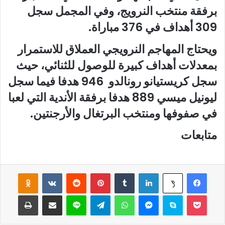
برفقة منتخب النرويج، وفي المجمل سجل
309 أهداف في 376 مباراة.
ويحتاج المهاجم النرويجي العملاق للاستمرار
بمعدلات أهداف كبيرة للوصول للثنائي، حيث
سجل كريستيانو رونالدو 946 هدفا فيما سجل
ليونيل ميسي 889 هدفا برفقة الأندية التي لعبا
في صفوفها ومنتخب البرتغال والأرجنتين.
متابعات
فيسبوك
لينكدإن
‏Tumblr
بينتيريست
‏Reddit
‏VKontakte
Odnoklassniki
‫X
‫Pocket
سكايب
ماسنجر
واتساب
تيلقرام
لاين
مشاركة عبر البريد
طباعة