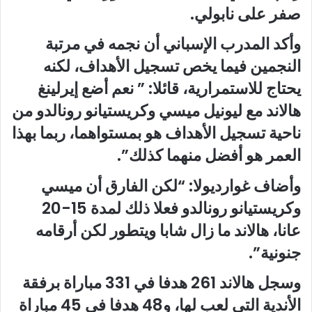
صفر على نابولي.
وأكد المدرب الإسباني أن نجمه في مرتبة
النجمين فيما يخص تسجيل الأهداف، لكنه
يحتاج للاستمرارية، قائلا: ” نعم أضع إيرلينغ
هالاند مع ليونيل ميسي وكريستيانو رونالدو من
ناحية تسجيل الأهداف هو بمستواهما، ربما بهذا
العمر هو أفضل منهما كذلك”.
وأضاف غوارديولا: “لكن الفارق أن ميسي
وكريستيانو رونالدو فعلا ذلك لمدة 15-20
عانا، هالاند ما زال شابا ويتطور لكن أرقامه
جنونية”.
وسجل هالاند 261 هدفا في 331 مباراة برفقة
الأندية التي لعب لها، و48 هدفا في 45 مباراة