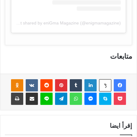
A post shared by eniGma Magazine (@enigmamagazine)
متابعات
فيسبوك
لينكدإن
‏Tumblr
بينتيريست
‏Reddit
‏VKontakte
Odnoklassniki
‫X
‫Pocket
سكايب
ماسنجر
واتساب
تيلقرام
لاين
مشاركة عبر البريد
طباعة
إقرأ ايضا