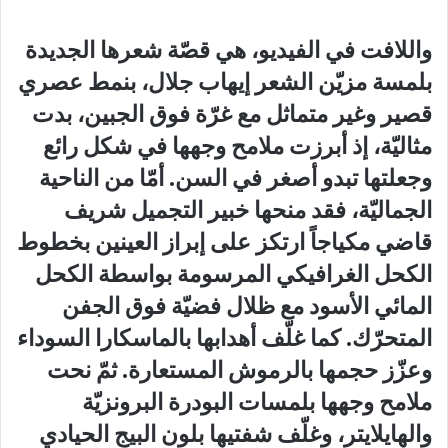
واللافت في الفيديو، هي قصّة شعرها الجديدة
بلمسة مزيّن الشعر إيهاب جلال، بنمط عصري
قصير وغير متماثل مع غرّة فوق الجبين، بدت
مثاليّة، إذ أبرزت ملامح وجهها في شكل رائع
وجعلتها تبدو أصغر في السن. أمّا من الناحية
الجماليّة، فقد منحها خبير التجميل شريف
قاضي مكياجاً ارتكز على إبراز العينين بخطوط
الكحل الغرافيكي المرسومة بواسطة الكحل
المائي الأسود مع ظلال فضيّة فوق الجفن
المتحرّك. كما غلّف أهدابها بالماسكارا السوداء
وعزّز حجمها بالرموش المستعارة. ثمّ نحت
ملامح وجهها بلمسات البودرة البرونزيّة
والهايلايتر، وغلّف شفتيها بلون البيج الحيادي