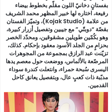
بفستانٍ دخانيّ اللون مقلّم بخطوط بيضاء
رفيعة، اختاره لها خبير المظهر محمد الشريف
من علامة (Kojak Studio)، وتميّز الفستان
بقصّة “دوبتّي” مع جيبين وتفصيل أزرار كبيرة،
وهو بكُمّين طويلين مشقوقين، ومحدّد الخصر
بحزامٍ من الجلد الأسود معقود بإحكام. كذلك،
تزيّنت عبد الرازق بمجموعة من المجوهرات
المرصّعة بالألماس، ووضعت حول معصم يدها
اليسرى سُبحة حمراء، وانتعلت كندرة سوداء
مدبّبة ذات كعبٍ عال، وبتفصيل يعانق كاحل
القدمين.