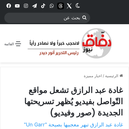
Twitter
الوضع المظلم
threads
واتساب
‫TikTok
تيلقرام
انستقرام
YouTube
فيس
بحث
عن
القائمة
الرئيسية
/
اخبار مميزة
غادة عبد الرازق تشعل مواقع
التّواصل بفيديو يُظهر تسريحتها
الجديدة (صور وفيديو)
غادة عبد الرازق تبهر معجبيها بصيحة "Un Garr"