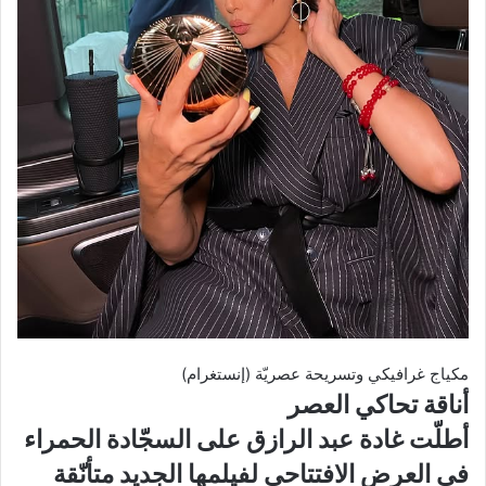
مكياج غرافيكي وتسريحة عصريّة (إنستغرام)
أناقة تحاكي العصر
أطلّت غادة عبد الرازق على السجّادة الحمراء
في العرض الافتتاحي لفيلمها الجديد متأنّقة