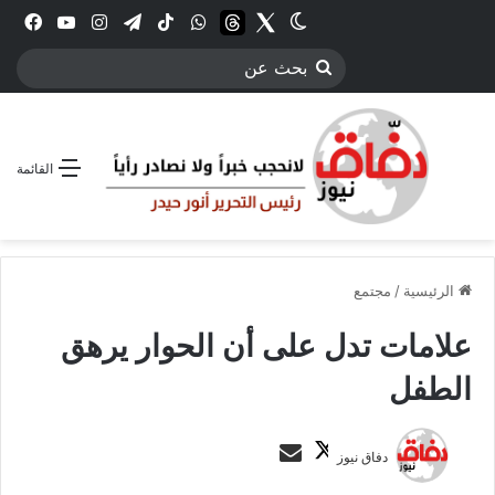
Twitter
الوضع المظلم
threads
واتساب
‫TikTok
تيلقرام
انستقرام
YouTube
فيس
بحث
عن
القائمة
الرئيسية
/
مجتمع
علامات تدل على أن الحوار يرهق
الطفل
ت
أ
دفاق نيوز
ا
ر