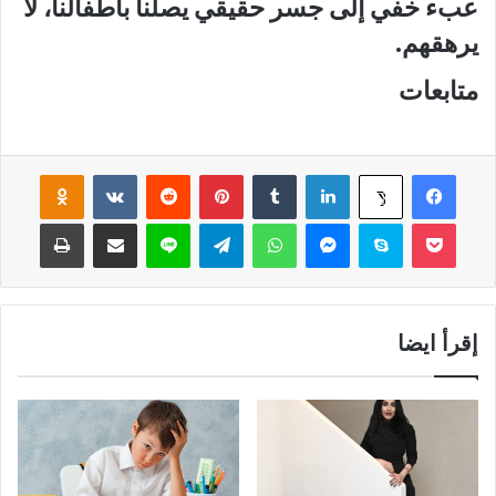
عبء خفي إلى جسر حقيقي يصلنا بأطفالنا، لا
يرهقهم.
متابعات
فيسبوك
لينكدإن
‏Tumblr
بينتيريست
‏Reddit
‏VKontakte
Odnoklassniki
‫X
‫Pocket
سكايب
ماسنجر
واتساب
تيلقرام
لاين
مشاركة عبر البريد
طباعة
إقرأ ايضا