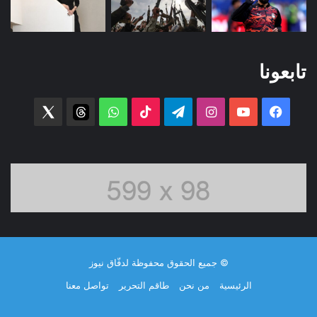
تابعونا
فيسبوك
‫YouTube
انستقرام
تيلقرام
‫TikTok
واتساب
threads
witter
© جميع الحقوق محفوظة لدفّاق نيوز
الرئيسية
من نحن
طاقم التحرير
تواصل معنا