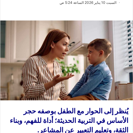
ب
س
السبت 10 يناير 2026 الساعة 5:24 ص
ع
ل
ع
ب
ل
ر
ى
ي
X
د
ا
إ
ل
ك
ت
ر
و
ن
ي
ا
يُنظر إلى الحوار مع الطفل بوصفه حجر
الأساس في التربية الحديثة؛ أداة للفهم، وبناء
الثقة، وتعليم التعبير عن المشاعر.