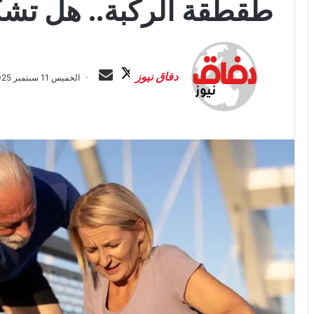
طقطقة الركبة.. هل تش
ت
أ
ا
ر
دفاق نيوز
الخميس 11 سبتمبر 2025 الساعة 5:39 ص
ب
س
ع
ل
ع
ب
ل
ر
ى
ي
X
د
ا
إ
ل
ك
ت
ر
و
ن