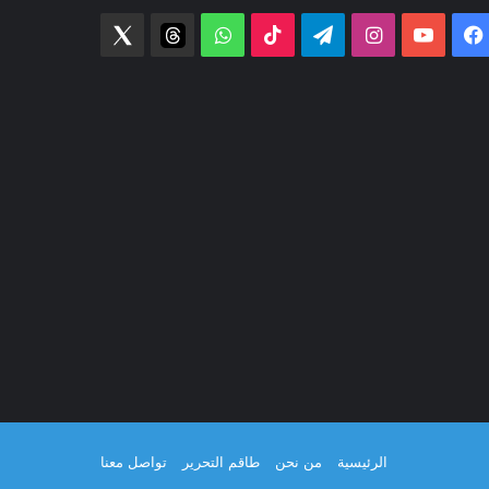
فيسبوك
‫YouTube
انستقرام
تيلقرام
‫TikTok
واتساب
threads
Twitter
الرئيسية
من نحن
طاقم التحرير
تواصل معنا