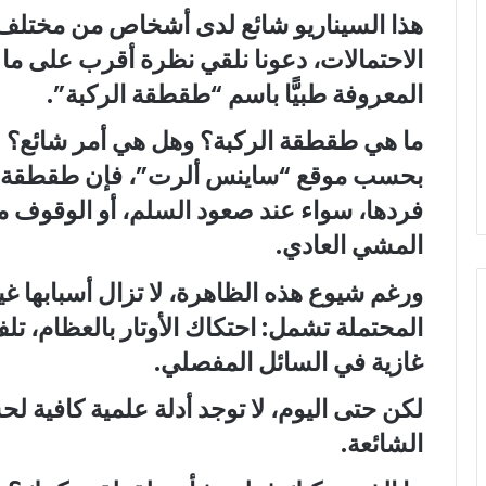
هذا السيناريو شائع لدى أشخاص من مختلف ا
الاحتمالات، دعونا نلقي نظرة أقرب على ما 
المعروفة طبيًّا باسم “طقطقة الركبة”.
ما هي طقطقة الركبة؟ وهل هي أمر شائع؟
بحسب موقع “ساينس ألرت”، فإن طقطقة الرك
فردها، سواء عند صعود السلم، أو الوقوف م
المشي العادي.
ورغم شيوع هذه الظاهرة، لا تزال أسبابها غ
المحتملة تشمل: احتكاك الأوتار بالعظام، ت
غازية في السائل المفصلي.
لكن حتى اليوم، لا توجد أدلة علمية كافية 
الشائعة.