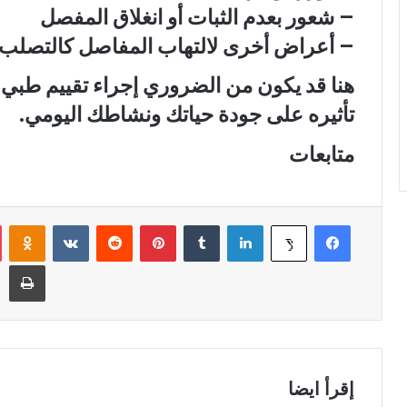
– شعور بعدم الثبات أو انغلاق المفصل
– أعراض أخرى لالتهاب المفاصل كالتصلب أو
هنا قد يكون من الضروري إجراء تقييم طب
تأثيره على جودة حياتك ونشاطك اليومي.
متابعات
فيسبوك
لينكدإن
‏Tumblr
بينتيريست
‏Reddit
‏VKontakte
Odnoklassniki
‫X
طباعة
إقرأ ايضا