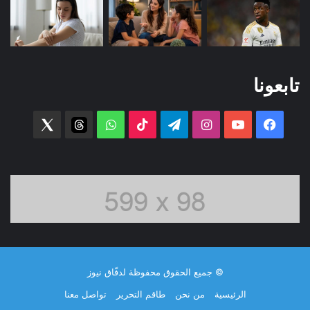
تابعونا
فيسبوك
‫YouTube
انستقرام
تيلقرام
‫TikTok
واتساب
threads
witter
© جميع الحقوق محفوظة لدفّاق نيوز
الرئيسية
من نحن
طاقم التحرير
تواصل معنا