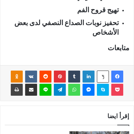
تهيج قروح الفم
تحفيز نوبات الصداع النصفي لدى بعض
الأشخاص
متابعات
فيسبوك
لينكدإن
‏Tumblr
بينتيريست
‏Reddit
‏VKontakte
Odnoklassniki
‫X
‫Pocket
سكايب
ماسنجر
واتساب
تيلقرام
لاين
مشاركة عبر البريد
طباعة
إقرأ ايضا