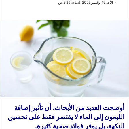
ب
س
الأحد 16 نوفمبر 2025 الساعة 5:29 ص
ع
ل
ع
ب
ل
ر
ى
ي
X
د
ا
إ
ل
ك
ت
ر
و
ن
ي
ا
أوضحت العديد من الأبحاث، أن تأثير إضافة
الليمون إلى الماء لا يقتصر فقط على تحسين
النكهة، بل يوفر فوائد صحية كثيرة.