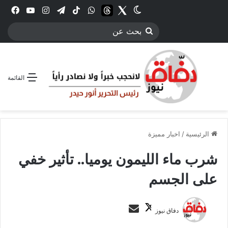
Twitter
الوضع المظلم
threads
واتساب
‫TikTok
تيلقرام
انستقرام
YouTube
فيس
بحث
عن
القائمة
الرئيسية
/
اخبار مميزة
شرب ماء الليمون يوميا.. تأثير خفي
على الجسم
ت
أ
دفاق نيوز
ا
ر