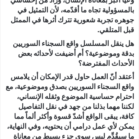
وعياً أكبر بمعاناة الإنسان، وزاد من إحساسي
بالمسؤولية تجاه ما أقدّمه، لأن التمثيل في
جوهره تجربة شعورية تترك أثرها في الممثل
قبل المتلقي.
هل ينقل المسلسل واقع السجناء السوريين
بدقة وموضوعية؟ أم أضيفت لأحداثه بعض
الأحداث المفترضة؟
أعتقد أنّ العمل حاول قدر الإمكان أن يلامس
واقع السجناء السوريين بصدق وموضوعية، مع
احترام حساسية الموضوع وثقله الإنساني،
لكننا مهما بذلنا من جهد في نقل التفاصيل
كافة، يبقى الواقع أشدّ قسوة وأكثر ألماً مما
يمكن لأي عمل درامي أن يحتويه، وفي النهاية،
ما سيقُدِّم ليس سوى جزء بسيط من معاناة