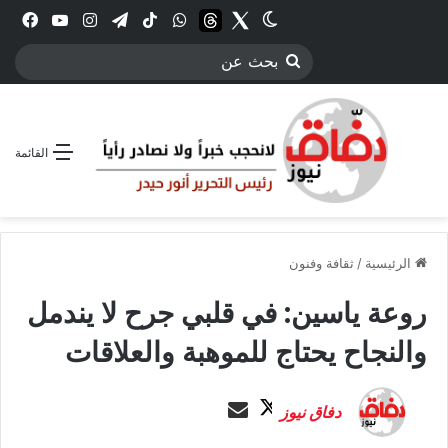
Twitter
الوضع المظلم
threads
واتساب
‫TikTok
تيلقرام
انستقرام
YouTube
فيس
بحث
عن
القائمة
الرئيسية
/
ثقافة وفنون
روعة ياسين: في قلبي جرح لا يندمل
والنجاح يحتاج للموهبة والعلاقات
ت
أ
دفاق نيوز
ا
ر