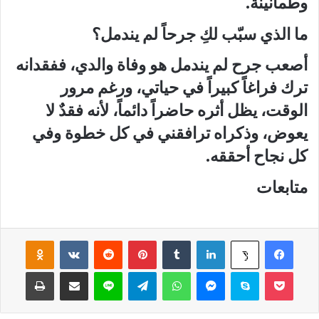
وطمأنينة.
ما الذي سبّب لكِ جرحاً لم يندمل؟
أصعب جرح لم يندمل هو وفاة والدي، ففقدانه
ترك فراغاً كبيراً في حياتي، ورغم مرور
الوقت، يظل أثره حاضراً دائماً، لأنه فقدٌ لا
يعوض، وذكراه ترافقني في كل خطوة وفي
كل نجاح أحققه.
متابعات
فيسبوك
لينكدإن
‏Tumblr
بينتيريست
‏Reddit
‏VKontakte
Odnoklassniki
‫X
‫Pocket
سكايب
ماسنجر
واتساب
تيلقرام
لاين
مشاركة عبر البريد
طباعة