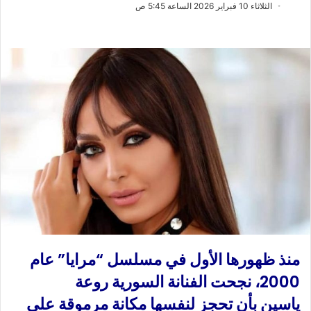
ب
س
الثلاثاء 10 فبراير 2026 الساعة 5:45 ص
ع
ل
ع
ب
ل
ر
ى
ي
X
د
ا
إ
ل
ك
ت
ر
و
ن
ي
ا
منذ ظهورها الأول في مسلسل “مرايا” عام
2000، نجحت الفنانة السورية روعة
ياسين بأن تحجز لنفسها مكانة مرموقة على