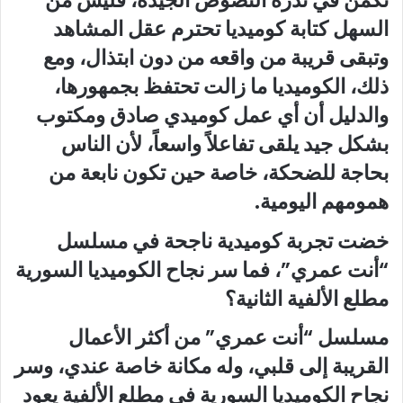
تكمن في ندرة النصوص الجيدة، فليس من
السهل كتابة كوميديا تحترم عقل المشاهد
وتبقى قريبة من واقعه من دون ابتذال، ومع
ذلك، الكوميديا ما زالت تحتفظ بجمهورها،
والدليل أن أي عمل كوميدي صادق ومكتوب
بشكل جيد يلقى تفاعلاً واسعاً، لأن الناس
بحاجة للضحكة، خاصة حين تكون نابعة من
همومهم اليومية.
خضت تجربة كوميدية ناجحة في مسلسل
“أنت عمري”، فما سر نجاح الكوميديا السورية
مطلع الألفية الثانية؟
مسلسل “أنت عمري” من أكثر الأعمال
القريبة إلى قلبي، وله مكانة خاصة عندي، وسر
نجاح الكوميديا السورية في مطلع الألفية يعود