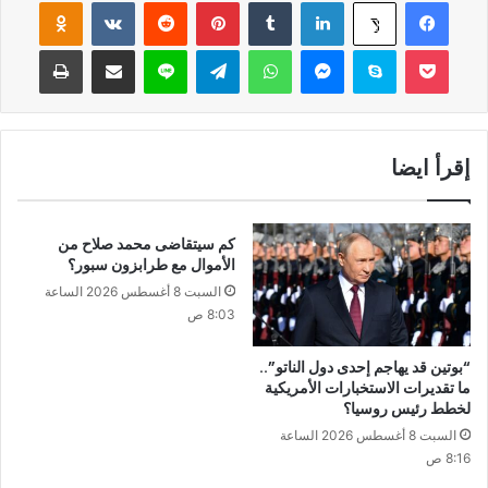
فيسبوك
لينكدإن
‏Tumblr
بينتيريست
‏Reddit
‏VKontakte
Odnoklassniki
‫X
‫Pocket
سكايب
ماسنجر
واتساب
تيلقرام
لاين
مشاركة عبر البريد
طباعة
إقرأ ايضا
كم سيتقاضى محمد صلاح من
الأموال مع طرابزون سبور؟
السبت 8 أغسطس 2026 الساعة
8:03 ص
“بوتين قد يهاجم إحدى دول الناتو”..
ما تقديرات الاستخبارات الأمريكية
لخطط رئيس روسيا؟
السبت 8 أغسطس 2026 الساعة
8:16 ص