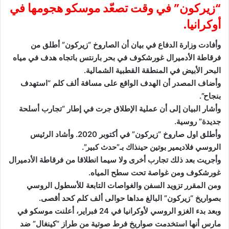
“زيركون” في وقت تصعّد موسكو هجومها في
أوكرانيا.
وأفادت وزارة الدفاع في بيان أن الصاروخ “زيركون” أطلق من
فرقاطة الأدميرال غورشكوف في بحر بارنتس باتجاه هدف في مياه
البحر الأبيض في المنطقة القطبية الشمالية.
وأضاف المصدر أن الهدف الواقع على مسافة ألف كلم “استهدف
بنجاح”.
وأشار البيان إلى أن عملية الإطلاق جرت في إطار “تجارب أسلحة
جديدة” روسية.
وأطلق اول صاروخ “زيركون” في أكتوبر 2020. وأشاد الرئيس
الروسي فلاديمير بوتين حينذاك بـ”حدث كبير”.
وأجريت بعد ذلك تجارب أخرى ولا سيما انطلاقا من فرقاطة الأدميرال
غورشكوف ومن غواصة تحت سطح المياه.
ومن المقرر تزويد السفن والغواصات التابعة للأسطول الروسي
بصواريخ “زيركون” البالغ مداها حوالى ألف كلم كحد أقصى.
وبعد بدء الغزو الروسي لأوكرانيا في 24 فبراير، أعلنت موسكو في
مارس أنها استخدمت صواريخ فرط صوتية من طراز “كينغال” ضد