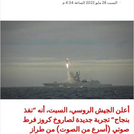
ب
س
السبت 28 مايو 2022 الساعة 4:34 م
ع
ل
ع
ب
ل
ر
ى
ي
X
د
ا
إ
ل
ك
ت
ر
و
ن
ي
أعلن الجيش الروسي، السبت، أنه “نفذ
ا
بنجاح” تجربة جديدة لصاروخ كروز فرط
صوتي (أسرع من الصوت) من طراز