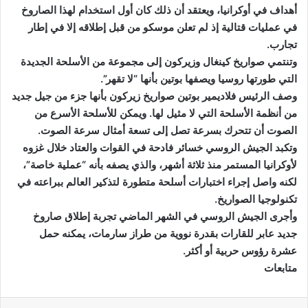
أهداف في أوكرانيا، ويعتقد أن ذلك كان أول استخدام لهذا الصاروخ
في عمليات قتالية إذ لم تعلن موسكو من قبل إطلاقه إلا في إطار
تجارب.
وتنتمي صواريخ كينغال وزيركون إلى مجموعة من الأسلحة الجديدة
التي طورتها روسيا ويصفها بوتين بأنها “لا تقهر”.
وصف الرئيس فلاديمير بوتين صواريخ زيركون بأنها جزء من جيل جديد
من أنظمة الأسلحة التي لا مثيل لها. ويمكن للأسلحة الأسرع من
الصوت أن تتحرك بسرعة تصل إلى تسعة أمثال سرعة الصوت.
وتكبد الجيش الروسي خسائر فادحة في القوات والعتاد خلال غزوه
لأوكرانيا المستمر منذ ثلاثة أشهر، والذي يصفه بأنه “عملية خاصة”،
لكنه واصل إجراء اختبارات أسلحة متطورة لتذكير العالم ببراعته في
تكنولوجيا الصواريخ.
وأجرى الجيش الروسي في الشهر الماضي تجربة إطلاق صاروخ
جديد عابر للقارات بقدرة نووية من طراز سارمات، يمكنه حمل
عشرة رؤوس حربية أو أكثر.
متابعات