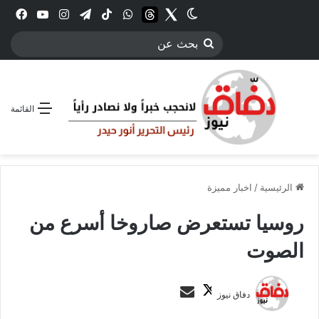
Twitter
الوضع المظلم
threads
واتساب
‫TikTok
تيلقرام
انستقرام
YouTube
فيس
بحث
عن
القائمة
الرئيسية
/
اخبار مميزة
روسيا تستعرض صاروخا أسرع من
الصوت
ت
أ
دفاق نيوز
ا
ر