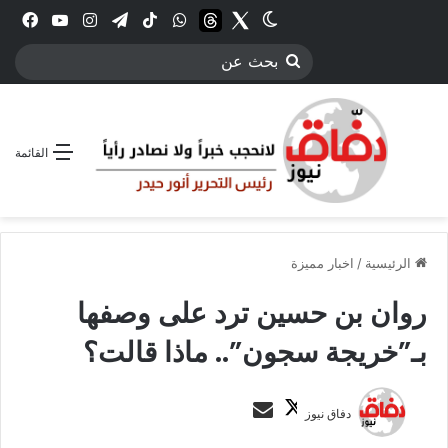
Twitter
الوضع المظلم
threads
واتساب
‫TikTok
تيلقرام
انستقرام
YouTube
فيس
بحث
عن
القائمة
الرئيسية
/
اخبار مميزة
روان بن حسين ترد على وصفها
بـ”خريجة سجون”.. ماذا قالت؟
ت
أ
دفاق نيوز
ا
ر