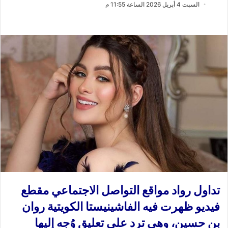
ب
س
السبت 4 أبريل 2026 الساعة 11:55 م
ع
ل
ع
ب
ل
ر
ى
ي
X
د
ا
إ
ل
ك
ت
ر
و
ن
ي
ا
تداول رواد مواقع التواصل الاجتماعي مقطع
فيديو ظهرت فيه الفاشينيستا الكويتية روان
بن حسين، وهي ترد على تعليق وُجه إليها