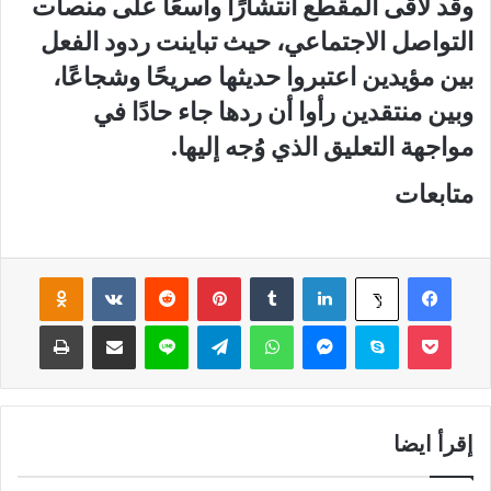
وقد لاقى المقطع انتشارًا واسعًا على منصات
التواصل الاجتماعي، حيث تباينت ردود الفعل
بين مؤيدين اعتبروا حديثها صريحًا وشجاعًا،
وبين منتقدين رأوا أن ردها جاء حادًا في
مواجهة التعليق الذي وُجه إليها.
متابعات
فيسبوك
لينكدإن
‏Tumblr
بينتيريست
‏Reddit
‏VKontakte
Odnoklassniki
‫X
‫Pocket
سكايب
ماسنجر
واتساب
تيلقرام
لاين
مشاركة عبر البريد
طباعة
إقرأ ايضا