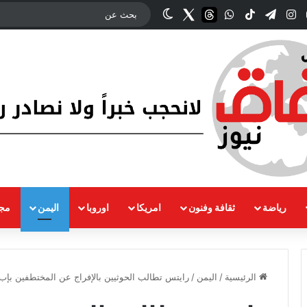
وك
‫YouTube
انستقرام
تيلقرام
‫TikTok
واتساب
threads
Twitter
الوضع المظلم
رياضة
ثقافة وفنون
امريكا
اوروبا
اليمن
مجت
الرئيسية
/
اليمن
/
رايتس تطالب الحوثيين بالإفراج عن المختطفين بإب