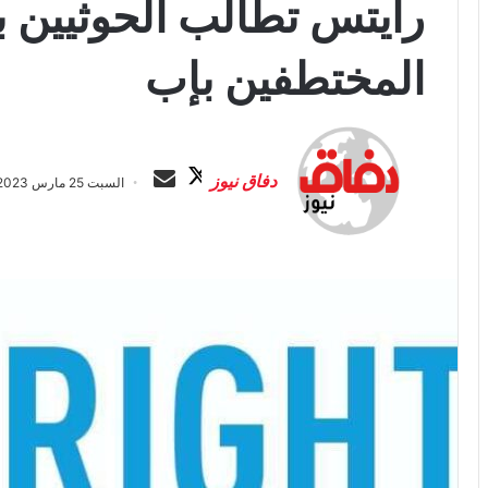
رايتس تطالب الحوثيين ب
المختطفين بإب
ت
أ
ا
ر
دفاق نيوز
السبت 25 مارس 2023 الساعة 6:51 م
ب
س
ع
ل
ع
ب
ل
ر
ى
ي
X
د
ا
إ
ل
ك
ت
ر