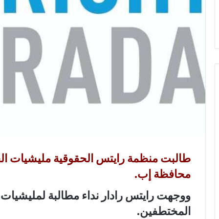
و
ن
ي
ا
طالبت منظمة رايتس الحقوقية مليشيات ال
محافظة إب.
ووجهت رايتس رادار نداء مطالبة لمليشيات 
المختطفين.