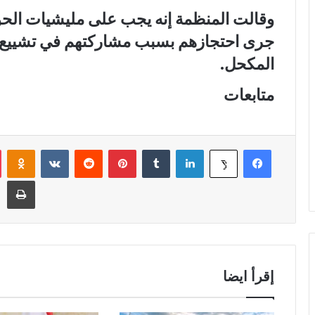
وقالت المنظمة إنه يجب على مليشيات الحو
جرى احتجازهم بسبب مشاركتهم في تشييع ا
المكحل.
متابعات
فيسبوك
لينكدإن
‏Tumblr
بينتيريست
‏Reddit
‏VKontakte
Odnoklassniki
‫X
طباعة
إقرأ ايضا