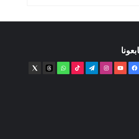
ابعونا
فيسبوك
‫YouTube
انستقرام
تيلقرام
‫TikTok
واتساب
threads
Twitter