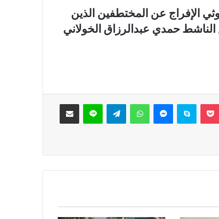
ثي الإفراج عن المختطفين الذين
لناشط حمدي عبدالرزاق الخولاني
‫Pocket
سكايب
ماسنجر
واتساب
تيلقرام
لاين
مشاركة عبر البريد