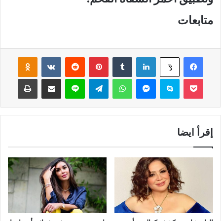
متابعات
فيسبوك
لينكدإن
‏Tumblr
بينتيريست
‏Reddit
‏VKontakte
Odnoklassniki
‫X
‫Pocket
سكايب
ماسنجر
واتساب
تيلقرام
لاين
مشاركة عبر البريد
طباعة
إقرأ ايضا