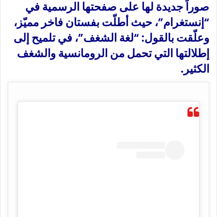
صوراً جديدة لها على صفحتها الرسمية في
“إنستغرام”، حيث أطلّت بفستان فاخر مميّز،
وعلّقت بالقول: “لغة الشغف”، في تلميح إلى
إطلالتها التي تحمل من الرومانسية والشغف
الكثير.