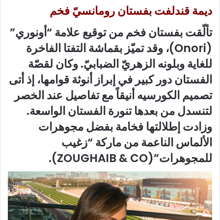
ديمة قندلفت بفستان رومانسيّ فخم
تألّقت بفستان فخم من توقيع علامة “أونوري”
(Onori)، وقد تميّز بقماشة التفتا الفاخرة
للغاية وبلونه الزهريّ الضبابيّ. وكان لقصّة
الفستان دور كبير في إبراز أنوثة قوامها، إذ أتى
تصميم الكورسيه أنيقاً مع تفاصيل عند الخصر
لتنسدل من بعدها تنورة الفستان الواسعة.
وزادت إطلالتها فخامة بفضل مجوهرات
الألماس الناعمة من ماركة “زغيب
للمجوهرات”(ZOUGHAIB & CO).