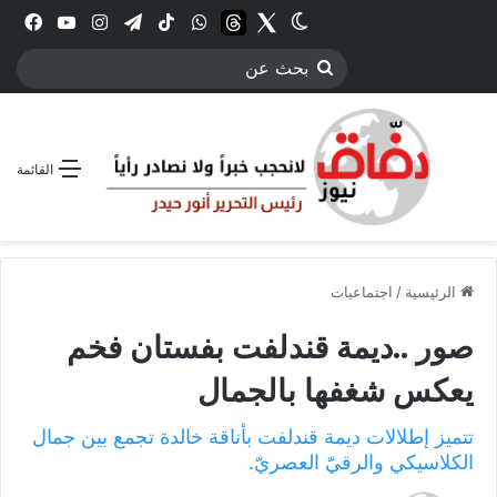
Twitter
الوضع المظلم
threads
واتساب
‫TikTok
تيلقرام
انستقرام
YouTube
فيس
بحث
عن
القائمة
الرئيسية
/
اجتماعيات
صور ..ديمة قندلفت بفستان فخم
يعكس شغفها بالجمال
تتميز إطلالات ديمة قندلفت بأناقة خالدة تجمع بين جمال
الكلاسيكي والرقيّ العصريّ.