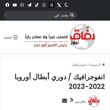
Twitter
الوضع المظلم
threads
واتساب
‫TikTok
تيلقرام
انستقرام
YouTube
فيس
بحث
عن
القائمة
الرئيسية
/
انفوجرافيك
انفوجرافيك / دوري أبطال أوروبا
2022-2023
ت
أ
دفاق نيوز
ا
ر