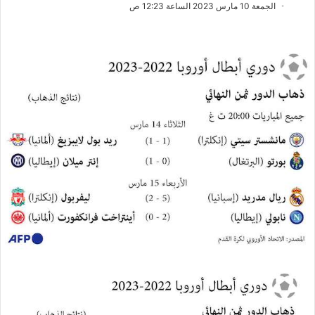
ب
س
الجمعة 10 مارس 2023 الساعة 12:23 ص
ع
ل
ع
ب
ل
ر
ى
ي
X
د
ا
إ
ل
ك
ت
ر
و
ن
ي
ا