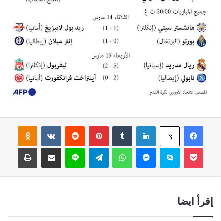
فيسبوك
لينكدإن
‏Tumblr
بينتيريست
‏Reddit
‏VKontakte
Odnoklassniki
‫X
‫Pocket
سكايب
ماسنجر
واتساب
تيلقرام
لاين
مشاركة عبر البريد
طباعة
إقرأ ايضا