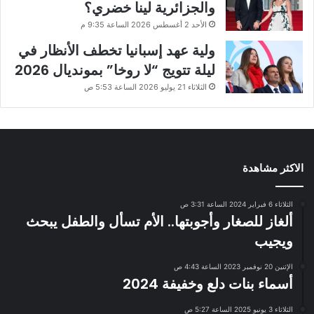
والجزائرية لينا خضري؟
الأحد 2 أغسطس 2026 الساعة 9:35 م
ولية عهد إسبانيا تخطف الأنظار في
ليلة تتويج “لا روخا” بمونديال 2026
الثلاثاء 21 يوليو 2026 الساعة 5:53 ص
الاكثر مشاهدة
الثلاثاء 6 فبراير 2024 الساعة 3:31 ص
ألغاز للصغار وأجوبتها.. الأم تسأل والطفل يبحث
ويجيب
الإثنين 20 نوفمبر 2023 الساعة 4:43 ص
أسماء بنات دلع وخفيفة 2024
الثلاثاء 3 يونيو 2025 الساعة 5:27 ص