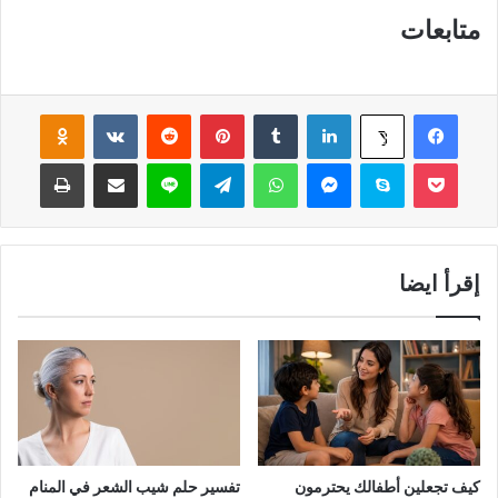
متابعات
فيسبوك
لينكدإن
‏Tumblr
بينتيريست
‏Reddit
‏VKontakte
Odnoklassniki
‫X
‫Pocket
سكايب
ماسنجر
واتساب
تيلقرام
لاين
مشاركة عبر البريد
طباعة
إقرأ ايضا
كيف تجعلين أطفالك يحترمون
تفسير حلم شيب الشعر في المنام