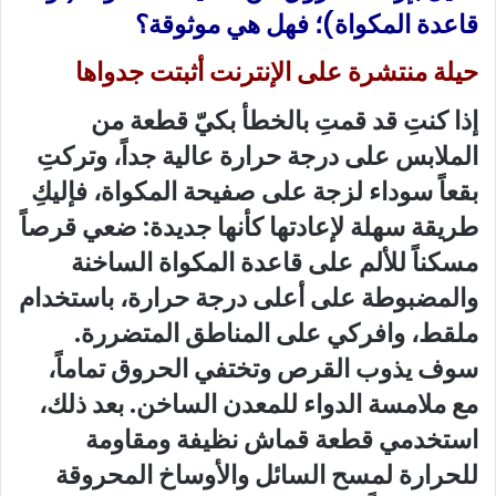
قاعدة المكواة)؛ فهل هي موثوقة؟
حيلة منتشرة على الإنترنت أثبتت جدواها
إذا كنتِ قد قمتِ بالخطأ بكيّ قطعة من
الملابس على درجة حرارة عالية جداً، وتركتِ
بقعاً سوداء لزجة على صفيحة المكواة، فإليكِ
طريقة سهلة لإعادتها كأنها جديدة: ضعي قرصاً
مسكناً للألم على قاعدة المكواة الساخنة
والمضبوطة على أعلى درجة حرارة، باستخدام
ملقط، وافركي على المناطق المتضررة.
سوف يذوب القرص وتختفي الحروق تماماً،
مع ملامسة الدواء للمعدن الساخن. بعد ذلك،
استخدمي قطعة قماش نظيفة ومقاومة
للحرارة لمسح السائل والأوساخ المحروقة