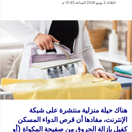
ب
س
الثلاثاء 2 يونيو 2026 الساعة 10:45 م
ع
ل
ع
ب
ل
ر
ى
ي
X
د
ا
إ
ل
ك
ت
ر
و
ن
ي
ا
هناك حيلة منزلية منتشرة على شبكة
الإنترنت، مفادها أن قرص الدواء المسكن
كفيل بإزالة الحروق من صفيحة المكواة (أو