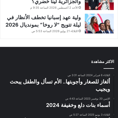
والجزائرية لينا خضري؟
الأحد 2 أغسطس 2026 الساعة 9:35 م
ولية عهد إسبانيا تخطف الأنظار في
ليلة تتويج “لا روخا” بمونديال 2026
الثلاثاء 21 يوليو 2026 الساعة 5:53 ص
الاكثر مشاهدة
الثلاثاء 6 فبراير 2024 الساعة 3:31 ص
ألغاز للصغار وأجوبتها.. الأم تسأل والطفل يبحث
ويجيب
الإثنين 20 نوفمبر 2023 الساعة 4:43 ص
أسماء بنات دلع وخفيفة 2024
الثلاثاء 3 يونيو 2025 الساعة 5:27 ص