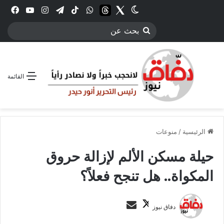
Twitter
الوضع المظلم
threads
واتساب
‫TikTok
تيلقرام
انستقرام
YouTube
فيس
بحث
عن
القائمة
الرئيسية
/
منوعات
حيلة مسكن الألم لإزالة حروق
المكواة.. هل تنجح فعلاً؟
ت
أ
دفاق نيوز
ا
ر