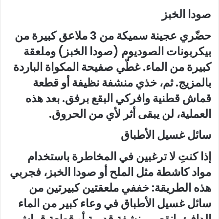
صودا الخبز
حضّري عجينة سميكة من 3 ملاعق كبيرة من
بيكربونات الصوديوم (صودا الخبز) وملعقة
كبيرة من الماء. غطّي صفيحة المكواة الباردة
بالمزيج. ثم، خذي منشفة نظيفة أو قطعة
قماش قطنية وافركي البقع برفق. بعد هذه
العملية، لن يبقى أثر لأي من الحروق.
سائل غسيل الأطباق
إذا كنتِ لا ترغبين في المخاطرة باستخدام
مواد كاشطة مثل الملح أو صودا الخبز، فجربي
هذه الطريقة: خففي ملعقتين كبيرتين من
سائل غسيل الأطباق في وعاء كبير من الماء
الدافئ. انقعي منشفة قديمة أو قطعة قماش