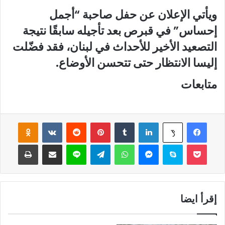
ويأتي الإعلان عن حفل صاحبة “أجمل
إحساس” في قبرص بعد تأجيله سابقًا نتيجة
التصعيد الأخير للأحداث في لبنان، فقد فضّلت
إليسا الانتظار حتى تتحسن الأوضاع.
متابعات
فيسبوك
لينكدإن
‏Tumblr
بينتيريست
‏Reddit
‏VKontakte
Odnoklassniki
‫X
‫Pocket
سكايب
ماسنجر
واتساب
تيلقرام
لاين
مشاركة عبر البريد
طباعة
إقرأ ايضا