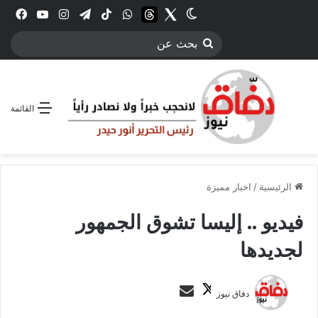
Twitter
الوضع المظلم
threads
واتساب
‫TikTok
تيلقرام
انستقرام
YouTube
فيس
بحث
عن
القائمة
الرئيسية
/
اخبار مميزة
فيديو .. إليسا تشوق الجمهور
لجديدها
ت
أ
دفاق نيوز
ا
ر