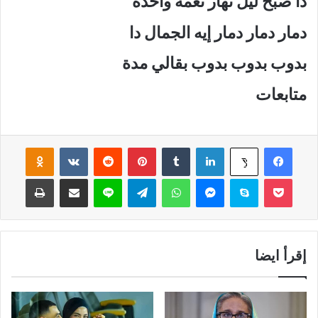
دا صبح ليل نهار نغمة واحدة
دمار دمار دمار إيه الجمال دا
بدوب بدوب بدوب بقالي مدة
متابعات
فيسبوك
لينكدإن
‏Tumblr
بينتيريست
‏Reddit
‏VKontakte
Odnoklassniki
‫X
‫Pocket
سكايب
ماسنجر
واتساب
تيلقرام
لاين
مشاركة عبر البريد
طباعة
إقرأ ايضا