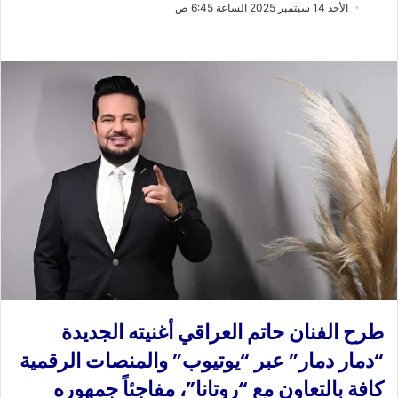
ب
س
الأحد 14 سبتمبر 2025 الساعة 6:45 ص
ع
ل
ع
ب
ل
ر
ى
ي
X
د
ا
إ
ل
ك
ت
ر
و
ن
ي
ا
طرح الفنان حاتم العراقي أغنيته الجديدة
“دمار دمار” عبر “يوتيوب” والمنصات الرقمية
كافة بالتعاون مع “روتانا”، مفاجئاً جمهوره