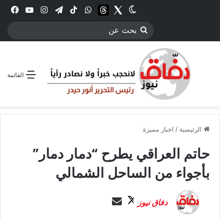
Twitter
الوضع المظلم
threads
واتساب
‫TikTok
تيلقرام
انستقرام
YouTube
فيس
بحث
عن
القائمة
الرئيسية
/
اخبار مميزة
حاتم العراقي يطرح “دمار دمار”
بأجواء من الساحل الشمالي
ت
أ
دفاق نيوز
ا
ر