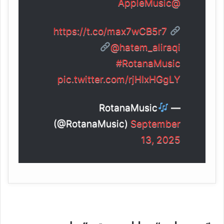
@AppleMusic
https://t.co/max7wCB5r7
@hatem_aliraqi
#RotanaMusic
pic.twitter.com/rjHIxHGgLY
RotanaMusic
—
(@RotanaMusic)
September
13, 2025