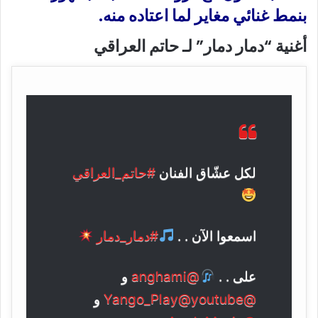
بنمط غنائي مغاير لما اعتاده منه.
أغنية “دمار دمار” لـ حاتم العراقي
لكل عشّاق الفنان
#حاتم_العراقي
اسمعوا الآن . .
#دمار_دمار
على . .
@anghami
و
@Yango_Play
@youtube
و