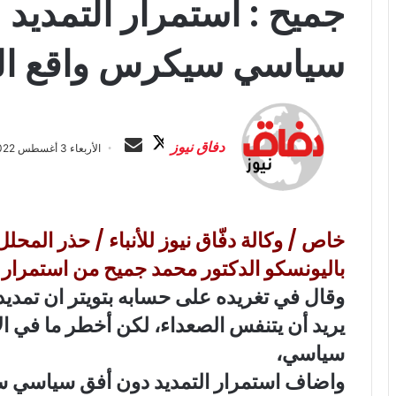
جميح : استمرار التمديد 
سياسي سيكرس واقع ال
ت
أ
ا
ر
دفاق نيوز
الأربعاء 3 أغسطس 2022 الساعة 9:18 ص
ب
س
ع
ل
ع
ب
ل
ر
خاص / وكالة دفّاق نيوز للأنباء / حذر المح
ى
ي
X
باليونسكو الدكتور محمد جميح من استمرار 
د
ا
وقال في تغريده على حسابه بتويتر ان ‏تمديد
إ
يريد أن يتنفس الصعداء، لكن أخطر ما في ال
ل
سياسي،
ك
ت
واضاف استمرار التمديد دون أفق سياسي سي
ر