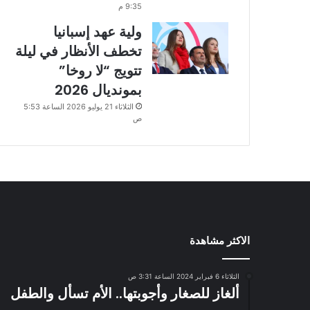
9:35 م
ولية عهد إسبانيا
تخطف الأنظار في ليلة
تتويج “لا روخا”
بمونديال 2026
الثلاثاء 21 يوليو 2026 الساعة 5:53
ص
الاكثر مشاهدة
الثلاثاء 6 فبراير 2024 الساعة 3:31 ص
ألغاز للصغار وأجوبتها.. الأم تسأل والطفل