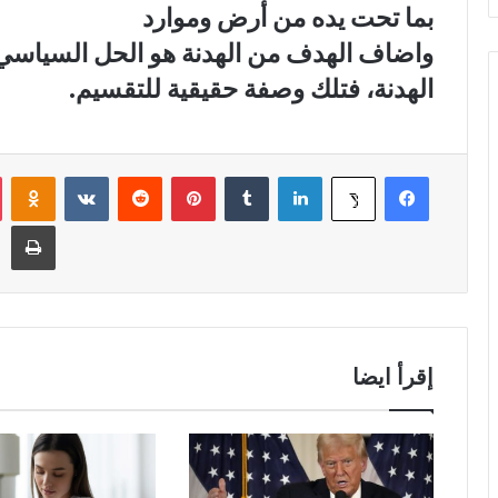
بما تحت يده من أرض وموارد
و
واضاف الهدف من الهدنة هو الحل السياسي، 
ن
ي
الهدنة، فتلك وصفة حقيقية للتقسيم.
ا
فيسبوك
لينكدإن
‏Tumblr
بينتيريست
‏Reddit
‏VKontakte
Odnoklassniki
‫X
طباعة
إقرأ ايضا