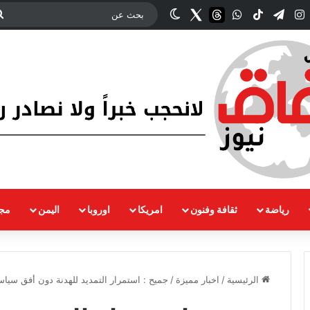
ك
‫YouTub
انستقرام
تيلقرام
‫TikTok
واتساب
threads
Twitter
الوضع المظلم
رياضة
ثقافة وفنون
امريكا
اوروبا
اليمن
مجت
الرئيسية
/
اخبار مميزة
/
جميح : استمرار التمديد للهدنة دون أفق سي