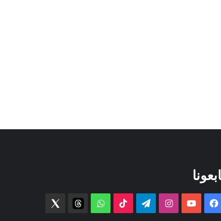
ابعونا
فيسبوك
‫YouTube
انستقرام
تيلقرام
‫TikTok
واتساب
threads
Twitter