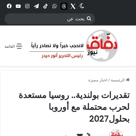
Twitter
الوضع المظلم
threads
واتساب
‫TikTok
تيلقرام
انستقرام
YouTube
فيس
بحث
عن
القائمة
الرئيسية
/
اخبار مميزة
تقديرات بولندية.. روسيا مستعدة
لحرب محتملة مع أوروبا
بحلول2027
ت
أ