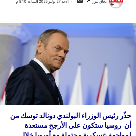
دفاق نيوز
الأحد 27 يوليو 2025 الساعة 8:10 م
ا
ر
ب
س
ع
ل
ع
ب
ل
ر
ى
ي
X
د
ا
إ
ل
ك
ت
ر
و
ن
حذّر رئيس الوزراء البولندي دونالد توسك من
ي
ا
أن روسيا ستكون على الأرجح مستعدة
لمواجهة عسكرية محتملة مع أوروبا خلال