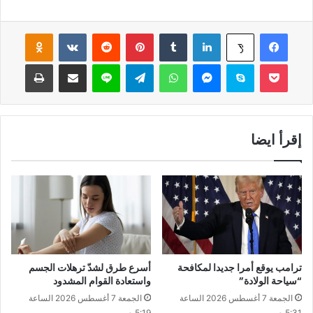
فيسبوك
لينكدإن
‏Tumblr
بينتيريست
‏Reddit
‏VKontakte
Odnoklassniki
‫X
‫Pocket
سكايب
ماسنجر
واتساب
تيلقرام
لاين
مشاركة عبر البريد
طباعة
إقرأ ايضا
ترامب يوقع أمرا جديدا لمكافحة
أسرع طرق لشدّ ترهلات الجسم
“سياحة الولادة”
واستعادة القوام المشدود
الجمعة 7 أغسطس 2026 الساعة
الجمعة 7 أغسطس 2026 الساعة
5:31 ص
5:19 ص