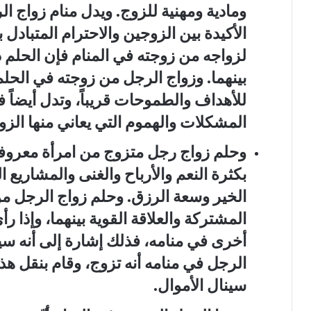
ومادية ومهنية للزوج. ويدل منام زواج ا
الأكيدة بين الزوجين والاحترام المتبادل ب
لزواجه من زوجته في المنام فإن الحلم
بينهما. وزواج الرجل من زوجته في الحلم
للأهداف والطموحات قريباً، وتدل أيضاً 
المشكلات والهموم التي يعاني منها الزو
وحلم زواج رجل متزوج من امرأة معروفة
بكثرة النعم والأرباح والغنى والمشاريع ا
الخير وسعة الرزق. وحلم زواج الرجل من
المشتركة والعلاقة القوية بينهما، وإذا ر
أخرى في منامه، فذلك إشارة إلى أنه سير
الرجل في منامه أنه تزوج، وقام بنقل هذه
سينال الأموال.