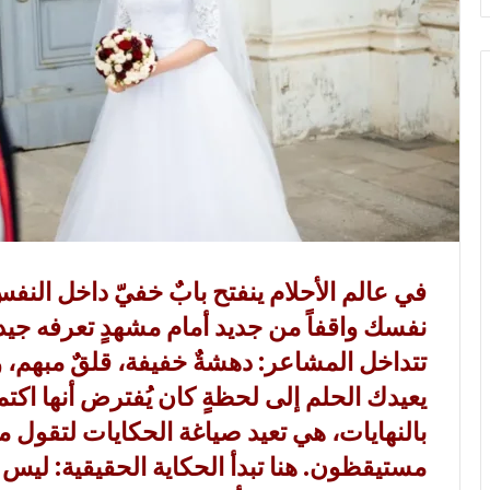
ي
ا
في عالم الأحلام ينفتح بابٌ خفيّ داخل النفس
نفسك واقفاً من جديد أمام مشهدٍ تعرفه ج
تتداخل المشاعر: دهشةٌ خفيفة، قلقٌ مبهم، ور
يعيدك الحلم إلى لحظةٍ كان يُفترض أنها اكت
بالنهايات، هي تعيد صياغة الحكايات لتقول 
مستيقظون. هنا تبدأ الحكاية الحقيقية: ليس 