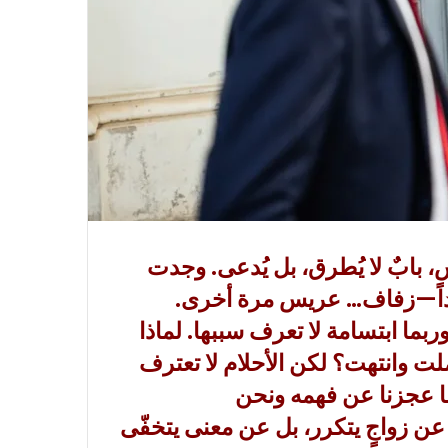
، بابٌ لا يُطرق، بل يُدعى. وجدت
يداً—زفاف… عريس مرة أخرى.
بما ابتسامة لا تعرف سببها. لماذا
ملت وانتهت؟ لكن الأحلام لا تعترف
ما عجزنا عن فهمه ونحن
عن زواجٍ يتكرر، بل عن معنى يتخفّى