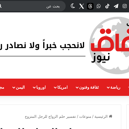
ك
‫YouTub
انستقرام
تيلقرام
‫TikTok
واتساب
threads
Twitter
الوضع المظلم
رياضة
ثقافة وفنون
امريكا
اوروبا
اليمن
مجت
الرئيسية
/
منوعات
/
تفسير حلم الزواج للرجل المتزوج