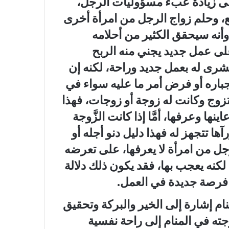
على زيادة عبء مسؤوليات الرجل،
قع، وحلم زواج الرجل من امرأة أخرى
أنه سيحقق الكثير من أحلامه
لى عمل جديد يجني منه الربح
بشرى له بعمل جديد وراحة، لكنه إن
إجباره أو فرض أمر ما عليه سواء في
زوج وكانت له زوجة أو زوجات، فهذا
نها وعرفها، أمَّا إذا كانت الزَّوجة
ها تتجهز له فهذا دليل دنو أجله أو
جل من امرأة لا يعرفها، على تعرضه
 لكنه يعجب بها، فقد يكون ذلك دلالة
فرصة جديدة في العمل.
نام
إشارة إلى الخير والبركة وتحقيق
جته في المنام إلى راحة نفسية