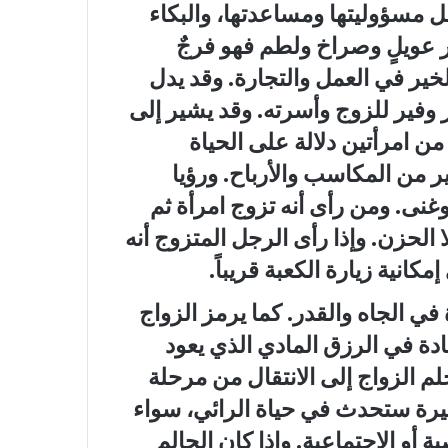
 مسؤوليتها ومساعدتها، والبكاء
 عويلٍ وصراخ ولطم فهو فرجٌ
خير في العمل والتجارة. وقد يدل
 وفير للزوج وأسرته. وقد يشير إلى
من امرأتين دلالة على الحياة
ر من المكاسب والأرباح. ورؤيا
وغنى. ومن رأى أنه تزوج امرأة ثم
الحزن. وإذا رأى الرجل المتزوج أنه
كانية زيارة الكعبة قريباً.
في الجاه والقدر. كما يرمز الزواج
يادة في الرزق المادي الذي يعود
لم الزواج إلى الانتقال من مرحلة
بيرة ستحدث في حياة الرائي، سواء
أو الاجتماعية. وإذا كان الحالم