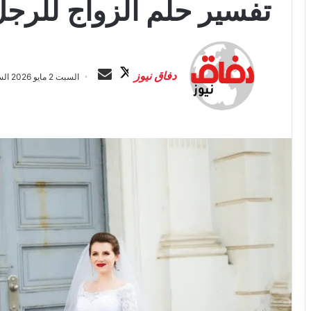
تفسير حلم الزواج للرجل
ت
أ
ا
ر
دفاق نيوز
السبت 2 مايو 2026 الساعة 3:44 ص
ب
س
ع
ل
ع
ب
ل
ر
ى
ي
X
د
ا
إ
ل
ك
ت
ر
و
ن