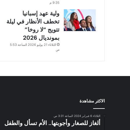
9:35 م
ولية عهد إسبانيا
تخطف الأنظار في ليلة
تتويج “لا روخا”
بمونديال 2026
الثلاثاء 21 يوليو 2026 الساعة 5:53
ص
الاكثر مشاهدة
الثلاثاء 6 فبراير 2024 الساعة 3:31 ص
ألغاز للصغار وأجوبتها.. الأم تسأل والطفل