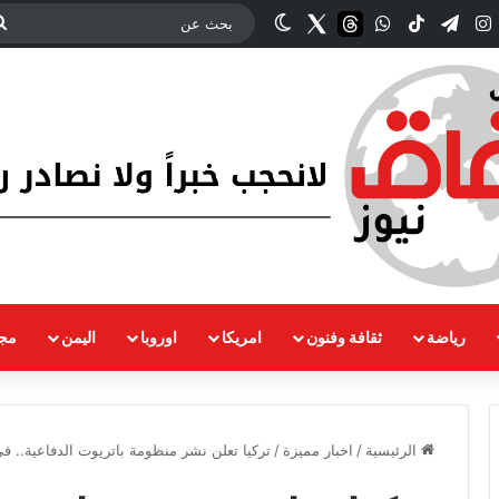
ك
‫YouTub
انستقرام
تيلقرام
‫TikTok
واتساب
threads
Twitter
الوضع المظلم
رياضة
ثقافة وفنون
امريكا
اوروبا
اليمن
مجت
الرئيسية
/
اخبار مميزة
/
تركيا تعلن نشر منظومة باتريوت الدفاعية.. 