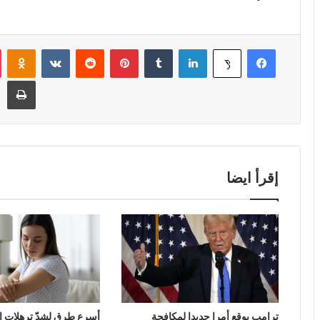
فيسبوك
لينكدإن
‏Tumblr
بينتيريست
‏Reddit
‏VKontakte
Odnoklassniki
‫X
طباعة
إقرأ ايضا
ترامب يوقع أمرا جديدا لمكافحة
أسرع طرق لشدّ ترهلات 