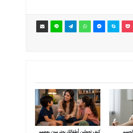
‫Pocket
سكايب
ماسنجر
واتساب
تيلقرام
لاين
مشاركة عبر البريد
الجسم
كيف تجعلين أطفالك يحترمون بعضهم