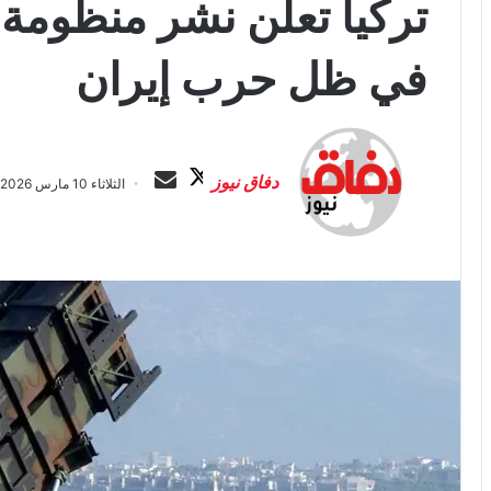
تركيا تعلن نشر منظومة ب
في ظل حرب إيران
ت
أ
ا
ر
دفاق نيوز
الثلاثاء 10 مارس 2026 الساعة 1:51 م
ب
س
ع
ل
ع
ب
ل
ر
ى
ي
X
د
ا
إ
ل
ك
ت
ر