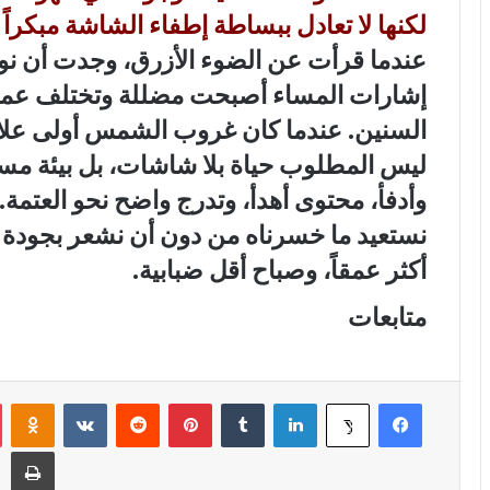
لكنها لا تعادل ببساطة إطفاء الشاشة مبكراً أ
عندما قرأت عن الضوء الأزرق، وجدت أن نومن
إشارات المساء أصبحت مضللة وتختلف عما ا
السنين. عندما كان غروب الشمس أولى علام
ليس المطلوب حياة بلا شاشات، بل بيئة مسا
وأدفأ، محتوى أهدأ، وتدرج واضح نحو العتمة.
نستعيد ما خسرناه من دون أن نشعر بجودة ا
أكثر عمقاً، وصباح أقل ضبابية.
متابعات
فيسبوك
لينكدإن
‏Tumblr
بينتيريست
‏Reddit
‏VKontakte
Odnoklassniki
‫X
طباعة