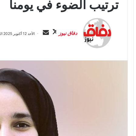
ترتيب الضوء في يومنا
ت
أ
ا
ر
دفاق نيوز
الأحد 12 أكتوبر 2025 الساعة 8:39 م
ب
س
ع
ل
ع
ب
ل
ر
ى
ي
X
د
ا
إ
ل
ك
ت
ر
و
ن