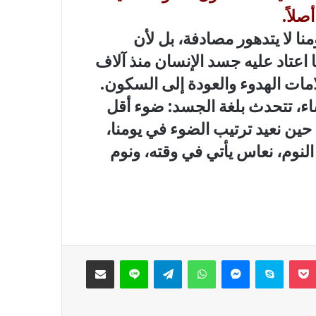
صلاً.
ا لا يتدهور مصادفة، بل لأن
عتاد عليه جسد الإنسان منذ آلاف
ات الهدوء والعودة إلى السكون.
ء، تتحدث بلغة الجسد: ضوء أقل
 حين نعيد ترتيب الضوء في يومنا،
لنوم، نعاس يأتي في وقته، ونوم
‫Pocket
سكايب
ماسنجر
واتساب
تيلقرام
لاين
مشاركة عبر البريد