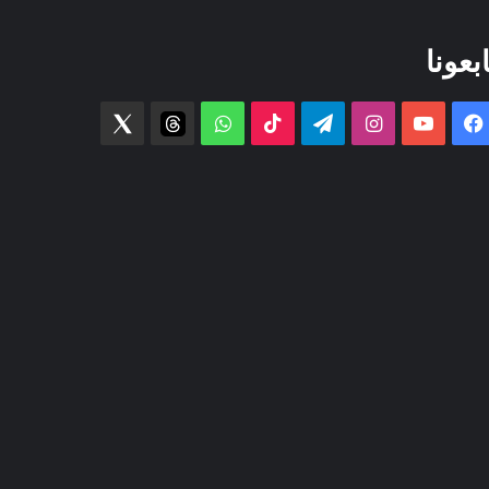
ابعونا
فيسبوك
‫YouTube
انستقرام
تيلقرام
‫TikTok
واتساب
threads
Twitter