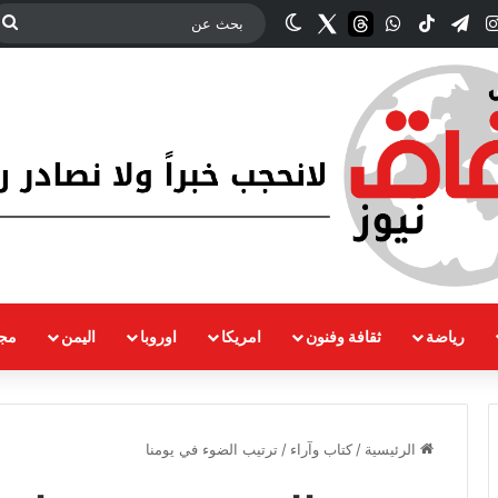
‫YouT
انستقرام
تيلقرام
‫TikTok
واتساب
threads
Twitter
الوضع المظلم
ب
ع
رياضة
ثقافة وفنون
امريكا
اوروبا
اليمن
مجت
الرئيسية
/
كتاب وآراء
/
ترتيب الضوء في يومنا