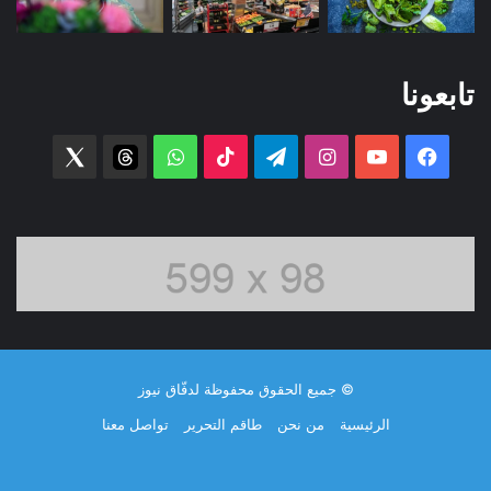
تابعونا
فيسبوك
‫YouTube
انستقرام
تيلقرام
‫TikTok
واتساب
threads
witter
© جميع الحقوق محفوظة لدفّاق نيوز
الرئيسية
من نحن
طاقم التحرير
تواصل معنا