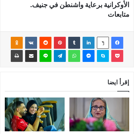
الأوكرانية برعاية واشنطن في جنيف.
متابعات
فيسبوك
لينكدإن
‏Tumblr
بينتيريست
‏Reddit
‏VKontakte
Odnoklassniki
‫X
‫Pocket
سكايب
ماسنجر
واتساب
تيلقرام
لاين
مشاركة عبر البريد
طباعة
إقرأ ايضا