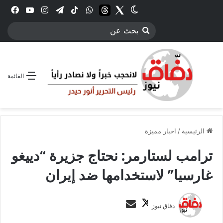
Twitter
الوضع المظلم
threads
واتساب
‫TikTok
تيلقرام
انستقرام
YouTube
فيس
بحث
عن
القائمة
الرئيسية
/
اخبار مميزة
ترامب لستارمر: نحتاج جزيرة “دييغو
غارسيا” لاستخدامها ضد إيران
ت
أ
دفاق نيوز
ا
ر