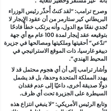
بأنه “غير مستقر وخطير للغاية”.
وصرح ترامب: “لقد كنتُ أُحذّر رئيس الوزراء
البريطاني كير ستارمر من أن عقود الإيجار لا
تُجدي نفعًا مع الدول، وأنه يرتكب خطأً فادحًا
بتوقيعه عقد إيجار لمدة 100 عام مع أي جهة
“تدّعي” أحقيتها وملكيتها ومصالحها في جزيرة
دييغو غارسيا، ذات الموقع الاستراتيجي في
المحيط الهندي”.
وأشار ترامب إلى أن أي هجوم محتمل قد لا
يهدد المملكة المتحدة وحدها، بل قد يشمل
دولًا صديقة أخرى، داعيًا إلى عدم فقدان
السيطرة على الجزيرة تحت أي ظرف.
وتابع الرئيس الأمريكي: “لا ينبغي انتزاع هذه