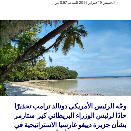
ب
س
الخميس 19 فبراير 2026 الساعة 8:57 ص
ع
ل
ع
ب
ل
ر
ى
ي
X
د
ا
إ
ل
ك
ت
ر
و
ن
ي
وجّه الرئيس الأمريكي دونالد ترامب تحذيرًا
ا
حادًا لرئيس الوزراء البريطاني كير ستارمر
بشأن جزيرة دييغو غارسيا الاستراتيجية في