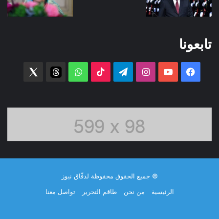
تابعونا
فيسبوك
‫YouTube
انستقرام
تيلقرام
‫TikTok
واتساب
threads
witter
© جميع الحقوق محفوظة لدفّاق نيوز
الرئيسية
من نحن
طاقم التحرير
تواصل معنا