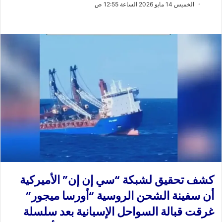
ب
س
الخميس 14 مايو 2026 الساعة 12:55 ص
ع
ل
ع
ب
ل
ر
ى
ي
X
د
ا
إ
ل
ك
ت
ر
و
ن
ي
كشف تحقيق لشبكة “سي إن إن” الأميركية
ا
أن سفينة الشحن الروسية “أورسا ميجور”
غرقت قبالة السواحل الإسبانية بعد سلسلة