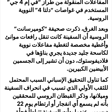
المفاعلات المنقولة من طراز “في إم 4 جي”
المستخدم في غواصات “دلتا 4” النووية
الروسية.
وبعد الغرق، ذكرت صحيفة “كوميرسانت”
الروسية أن السفينة كانت تنقل رافعات موانئ
وأغطية مخصصة لتغطية مفاعلات نووية
لكاسحة جليد جديدة يجري بناؤها في
فلاديفوستوك، دون أن تشير إلى الجسمين
الأبيضين الكبيرين.
كما تناول التحقيق الإسباني السبب المحتمل
للثقب الأولي الذي تسبب في انحراف السفينة
وميلانها، وذكر القبطان الروسي للمحققين
بأنه لم يسمع أي انفجار أو ارتطام يوم 22
ديسمبر، عندما بدأت السفينة تتباطأ فجأة،