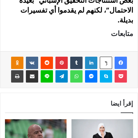
بعض استنتاجات التحقيق الإسباني “بعيدة
الاحتمال”، لكنهم لم يقدموا أي تفسيرات
بديلة.
متابعات
فيسبوك
لينكدإن
‏Tumblr
بينتيريست
‏Reddit
‏VKontakte
Odnoklassniki
‫X
‫Pocket
سكايب
ماسنجر
واتساب
تيلقرام
لاين
مشاركة عبر البريد
طباعة
إقرأ ايضا