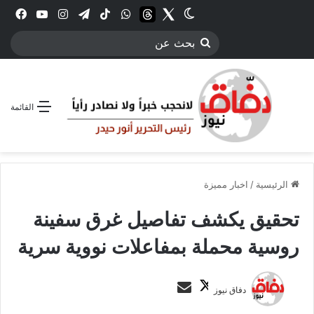
Twitter
الوضع المظلم
threads
واتساب
‫TikTok
تيلقرام
انستقرام
YouTube
فيس
بحث
عن
القائمة
الرئيسية
/
اخبار مميزة
تحقيق يكشف تفاصيل غرق سفينة
روسية محملة بمفاعلات نووية سرية
ت
أ
دفاق نيوز
ا
ر