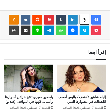
فيسبوك
لينكدإن
‏Tumblr
بينتيريست
‏Reddit
‏VKontakte
Odnoklassniki
‫X
‫Pocket
سكايب
ماسنجر
واتساب
تيلقرام
لاين
مشاركة عبر البريد
طباعة
إقرأ ايضا
إلهام شاهين تكشف كواليس أصعب
ياسمين صبري تفتح خزائن أسرارها
اللحظات في مشوارها الفني
وأسباب قوّتها في المواقف (فيديو)
الجمعة 7 أغسطس 2026 الساعة
الجمعة 7 أغسطس 2026 الساعة