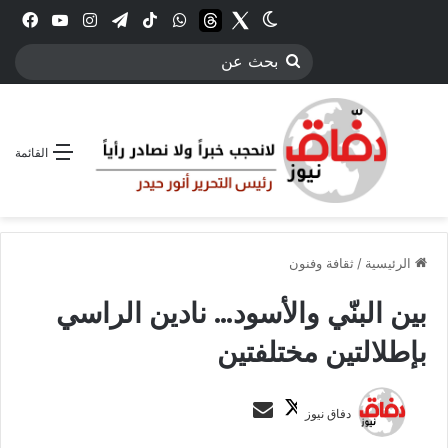
Twitter
الوضع المظلم
threads
واتساب
‫TikTok
تيلقرام
انستقرام
YouTube
فيس
بحث
عن
القائمة
الرئيسية
/
ثقافة وفنون
بين البنّي والأسود… نادين الراسي
بإطلالتين مختلفتين
ت
أ
دفاق نيوز
ا
ر