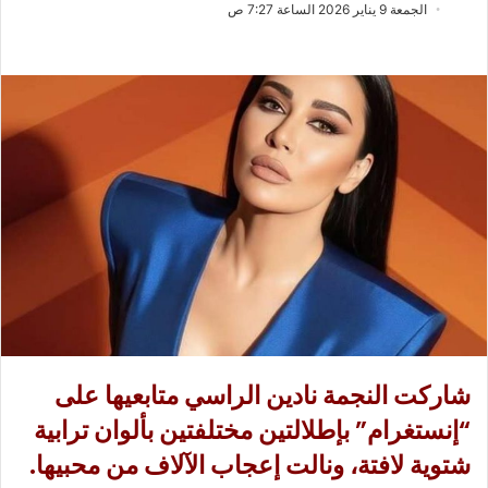
ب
س
الجمعة 9 يناير 2026 الساعة 7:27 ص
ع
ل
ع
ب
ل
ر
ى
ي
X
د
ا
إ
ل
ك
ت
ر
و
ن
ي
شاركت النجمة نادين الراسي متابعيها على
ا
“إنستغرام” بإطلالتين مختلفتين بألوان ترابية
شتوية لافتة، ونالت إعجاب الآلاف من محبيها.