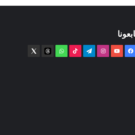
ابعونا
فيسبوك
‫YouTube
انستقرام
تيلقرام
‫TikTok
واتساب
threads
Twitter