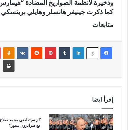
وذخيرة لأنظمة الصواريخ المضادة “هيمارس” و
كما ذكرت جينيفر هانسلر وهايلي بريتسكي
متابعات
فيسبوك
لينكدإن
‏Tumblr
بينتيريست
‏Reddit
‏VKontakte
Odnoklassniki
‫X
طباعة
إقرأ ايضا
كم سيتقاضى محمد صلاح 
مع طرابزون سبور؟