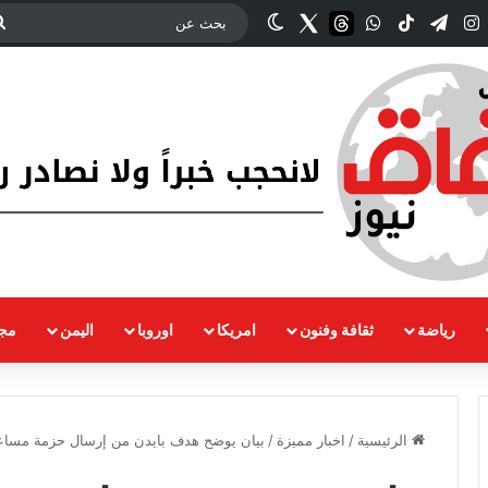
ك
‫YouTub
انستقرام
تيلقرام
‫TikTok
واتساب
threads
Twitter
الوضع المظلم
رياضة
ثقافة وفنون
امريكا
اوروبا
اليمن
مجت
الرئيسية
/
اخبار مميزة
/
بيان يوضح هدف بايدن من إرسال حزمة مساعد