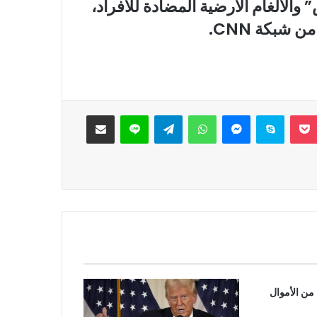
الألغام الأرضية المضادة للأفراد،
 من شبكة
CNN.
‫Pocket
سكايب
ماسنجر
واتساب
تيلقرام
لاين
مشاركة عبر البريد
من الأموال