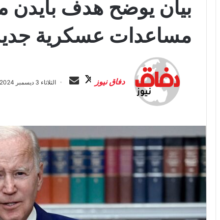
بيان يوضح هدف بايدن 
مساعدات عسكرية جديدة 
ت
أ
ا
ر
دفاق نيوز
الثلاثاء 3 ديسمبر 2024 الساعة 6:13 ص
ب
س
ع
ل
ع
ب
ل
ر
ى
ي
X
د
ا
إ
ل
ك
ت
ر