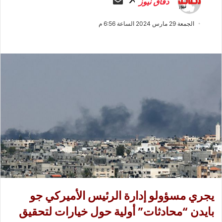
دفاق نيوز
ا
ر
ب
س
الجمعة 29 مارس 2024 الساعة 6:56 م
ع
ل
ع
ب
ل
ر
ى
ي
X
د
ا
إ
ل
ك
ت
ر
و
ن
ي
يجري مسؤولو إدارة الرئيس الأميركي جو
ا
بايدن “محادثات” أولية حول خيارات لتحقيق