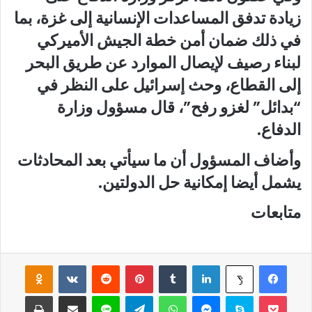
زيادة تدفق المساعدات الإنسانية إلى غزة، بما
في ذلك ضمان أمن خطة الجيش الأميركي
لبناء رصيف لإيصال الموارد عن طريق البحر
إلى القطاع، وحث إسرائيل على النظر في
“بدائل” لغزو رفح”، قال مسؤول وزارة
الدفاع.
وأضاف المسؤول أن ما سيأتي بعد المحادثات
يشمل أيضا إمكانية حل الدولتين.
متابعات
فيسبوك
لينكدإن
‏Tumblr
بينتيريست
‏Reddit
‏VKontakte
Odnoklassniki
‫X
‫Pocket
سكايب
ماسنجر
واتساب
تيلقرام
لاين
مشاركة عبر البريد
طباعة