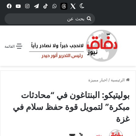
Twitter
الوضع المظلم
threads
واتساب
‫TikTok
تيلقرام
انستقرام
YouTube
فيس
بحث
عن
القائمة
الرئيسية
/
اخبار مميزة
بوليتيكو: البنتاغون في “محادثات
مبكرة” لتمويل قوة حفظ سلام في
غزة
ت
أ