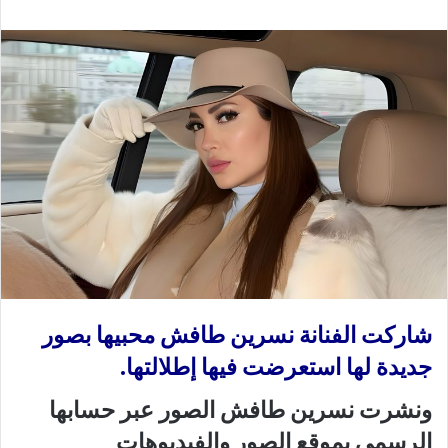
ع
ب
ل
ر
ى
ي
X
د
ا
إ
ل
ك
ت
ر
و
ن
ي
ا
شاركت
الفنانة نسرين طافش
محبيها بصور
جديدة لها استعرضت فيها إطلالتها.
ونشرت
نسرين طافش
الصور عبر حسابها
الرسمي بموقع الصور والفيديوهات