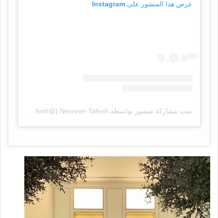
عرض هذا المنشور على Instagram
تمت مشاركة منشور بواسطة ‏‎Nesreen Tafesh‎‏ (@‏‎nesreentafesh‎‏)