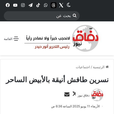
Twitter
الوضع المظلم
threads
واتساب
‫TikTok
تيلقرام
انستقرام
YouTube
فيس
بحث
عن
القائمة
الرئيسية
/
اجتماعيات
نسرين طافش أنيقة بالأبيض الساحر
ت
أ
دفاق نيوز
ا
ر
ب
س
الأربعاء 11 يونيو 2025 الساعة 6:36 ص
ع
ل