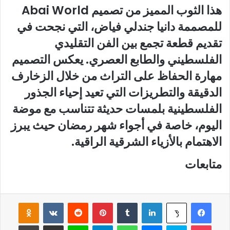
هذا الثوب المميز من تصميم Abai World
للمصممة دانيا جندلي فياض، التي نجحت في
تقديم قطعة تجمع بين الفن التقليدي
الفلسطيني والطابع العصري. يعكس التصميم
مهارة الحفاظ على التراث من خلال الزخارف
الدقيقة والتطريزات التي تعيد إحياء الجذور
الفلسطينية بلمسات حديثة تتناسب مع موضة
اليوم، خاصة في أجواء شهر رمضان حيث يبرز
الاهتمام بالأزياء الشرقية الراقية.
متابعات
فيسبوك
لينكدإن
‏Tumblr
بينتيريست
‏Reddit
‏VKontakte
Odnoklassniki
‫X
‫Pocket
سكايب
ماسنجر
واتساب
تيلقرام
لاين
مشاركة عبر البريد
طباعة