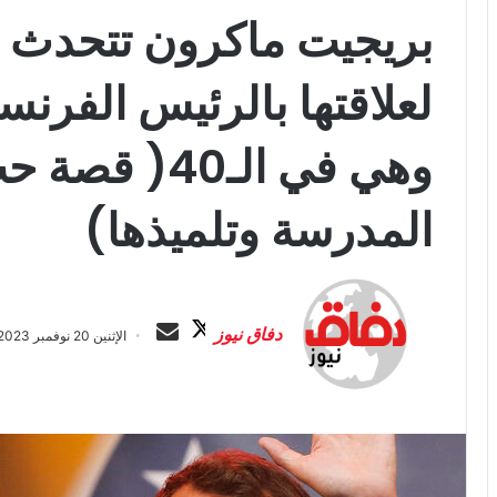
بريجيت ماكرون تتحدث عن
وهي في الـ40
المدرسة وتلميذها)
ت
أ
ا
ر
دفاق نيوز
الإثنين 20 نوفمبر 2023 الساعة 6:22 م
ب
س
ع
ل
ع
ب
ل
ر
ى
ي
X
د