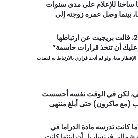
 ساخنا للإعلام على مدى سنوات
ماكرون يبلغ حاليا من العمر 45 عاما، بينما وصل عمره زوجته إلى
وفي مقابلة مع مجلة “إيل فرانس” عام 2017، قالت بريجيت عن ارتباطها
 عليك أن تتخذ قرارات حاسمة”
لإفطار معا، ولو لم أتخذ قراري بالارتباط به لفقدت
الي، لكن في الوقت نفسه أحسست
ب (مع ماكرون) حتى أبلغ منتهى
ا كانت تدرسه مادة الدراما في
 شمالي فرنسا، بل أن ابنتها كانت