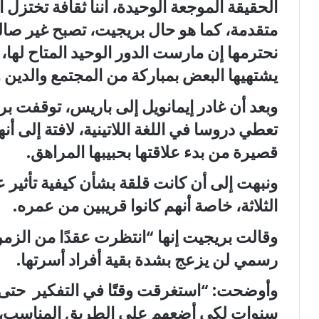
الحقيقة الموجعة الوحيدة، أننا ثقافة تختز
متقدمة، كما هو حال بريجيت، تصبح غير صالح
نحترمها إن مارست الدور الوحيد المتاح لها،
يشتهيها البعض بمباركة من المجتمع والدين و
وبعد أن غادر إيمانويل إلى باريس، توقفت ب
تعطي دروسا في اللغة اللاتينية، لافتة إلى أ
قصيرة من بدء علاقتها بحبيبها المراهق.
ونبهت إلى أن كانت قلقة بشأن كيفية تأثير ع
الثلاثة، خاصة أنهم كانوا قريبين من عمره.
وقالت بريجيت إنها “انتظرت عقدًا من الزمن
رسمي لن يزعج بشدة بقية أفراد أسرتها.
سنوات لكي أضعهم على الطريق المناسب، ولك