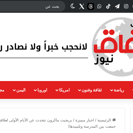
وك
‫YouTube
انستقرام
تيلقرام
‫TikTok
واتساب
threads
Twitter
الوضع المظلم
رياضة
ثقافة وفنون
امريكا
اوروبا
اليمن
مجت
الرئيسية
/
اخبار مميزة
/
جمعت بين المدرسة وتلميذها)