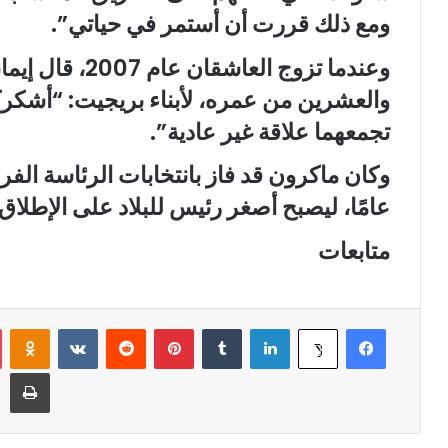
ومع ذلك قررت أن أستمر في حياتي”.
وعندما تزوج العاش
والعشرين من عمره، لأبناء بريجيت: “أشكرك
تجمعهما علاقة غير عادية”.
عامًا، ليصبح أصغر رئيس للبلاد على الإطلاق.
متابعات
فيسبوك
لينكدإن
‏Tumblr
بينتيريست
‏Reddit
‏VKontakte
Odnoklassniki
‫X
طباعة