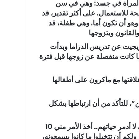
ل المرأة في جسد: وهي في سن
ة للاستعمال. على أكثر تقدير، قد
 وهو أن تكون أما. وهي طفلة، قد
القانون ويتزوجها
ريجيت عن تدريس الدراما وبدأت
نها كانت منفصلة عن زوجها قبل فترة
لاقتها مع ماكرون على أطفالها
”، للتأكد من أن ارتباطها بشكل
وأوضحت: “استغرقت وقتًا في التفكير حتى لا أدمر حياتهم.. أخذ الأمر مني 10
م أن تتخيلوا ما كانوا يسمعونه،