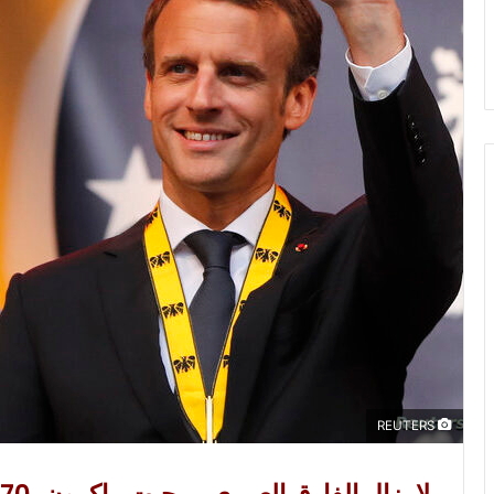
ا
إ
ل
ك
ت
ر
و
ن
ي
ا
REUTERS