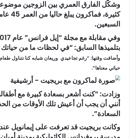
وشكّل الفارق العمري بين الزوجين موضوعا
كثيرة، ف
السبعين.
بتلميذها السابق: “في لحظات ما من حياتك
وأضافت وقتها: “رغم تجاعيدي وريعان شبابه كنا نتناول طعام ا
حياتي معناها”.
وزادت: “كنت أشعر بسعادة كبيرة مع أطف
أنني أن يجب أن أعيش تلك الأوقات من الح
السعادة”.
وكانت بريجيت قد تعرفت على إيمانويل عندم
مدرسة بروفيدانس الكاثوليكية بمدينة أميان،