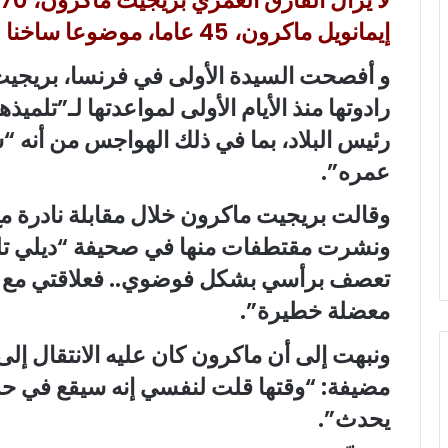
إيمانويل ماكرون، 45 عاما، موضوعا ساخنا للإعلام.
و أفصحت السيدة الأولى في فرنسا، بريجي
رادوتها منذ الأيام الأولى لمواعدتها لـ”تلميذ
رئيس البلاد، بما في ذلك الهواجس من أن
عمره”.
وقالت بريجيت ماكرون خلال مقابلة نادرة 
ونشرت مقتطفات منها في صحيفة “ديلي تلغرا
تعصف برأسي بشكل فوضوي.. فعلاقتي مع ه
معضلة خطيرة”.
ونبهت إلى أن ماكرون كان عليه الانتقال إلى 
مضيفة: “وقتها قلت لنفسي إنه سيقع في حب
يحدث”.