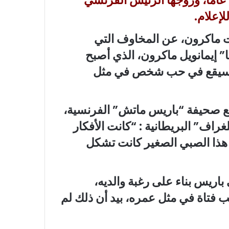
لا يزال الفارق العمري بريجيت ماكرون، 70 عاما، وزوجها الرئيس الفرنسي
ت ماكرون، عن المخاوف التي
ها” إيمانويل ماكرون، الذي أصبح
ه “سيقع في حب شخص في مثل
مع صحيفة “باريس ماتش” الفرنسية،
ف” البريطانية : “كانت الأفكار
ذا الصبي الصغير كانت تشكل
باريس بناء على رغبة والديه،
 فتاة في مثل عمره، بيد أن ذلك لم