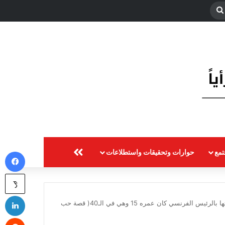
بحث
عن
مع
حوارات وتحقيقات واستطلاعات
المزيد
في
‫X
لي
بريجيت ماكرون تتحدث عن الأيام الأولى لعلاقتها بالرئيس الفرنسي كان عمره 15 وهي في الـ40( قصة حب