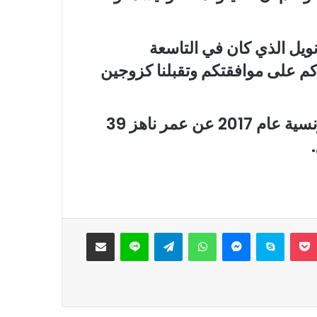
قان عام 2007، قال إيمانويل الذي كان في التاسعة
م على موافقتكم وتقبلنا كزوجين
وكان ماكرون قد فاز بانتخابات الرئاسة الفرنسية عام 2017 عن عمر ناهز 39
‫Pocket
سكايب
ماسنجر
واتساب
تيلقرام
لاين
مشاركة عبر البريد