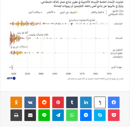
فيسبوك
لينكدإن
‏Tumblr
بينتيريست
‏Reddit
‏VKontakte
Odnoklassniki
‫X
‫Pocket
سكايب
ماسنجر
واتساب
تيلقرام
لاين
مشاركة عبر البريد
طباعة