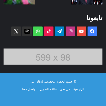
تابعونا
فيسبوك
‫YouTube
انستقرام
تيلقرام
‫TikTok
واتساب
threads
witter
© جميع الحقوق محفوظة لدفّاق نيوز
الرئيسية
من نحن
طاقم التحرير
تواصل معنا