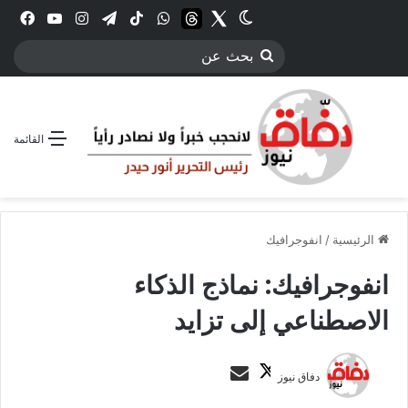
Twitter
الوضع المظلم
threads
واتساب
‫TikTok
تيلقرام
انستقرام
YouTube
فيس
بحث
عن
القائمة
الرئيسية
/
انفوجرافيك
انفوجرافيك: نماذج الذكاء
الاصطناعي إلى تزايد
ت
أ
دفاق نيوز
ا
ر