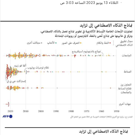
ب
س
الثلاثاء 13 يونيو 2023 الساعة 3:03 ص
ع
ل
ع
ب
ل
ر
ى
ي
X
د
ا
إ
ل
ك
ت
ر
و
ن
ي
ا