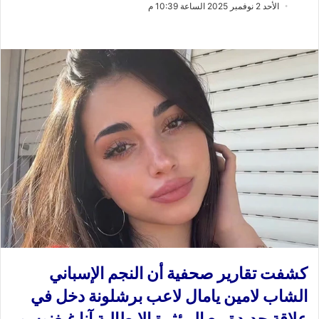
ب
س
الأحد 2 نوفمبر 2025 الساعة 10:39 م
ع
ل
ع
ب
ل
ر
ى
ي
X
د
ا
إ
ل
ك
ت
ر
و
ن
ي
ا
كشفت تقارير صحفية أن النجم الإسباني
الشاب لامين يامال لاعب برشلونة دخل في
علاقة جديدة مع المؤثرة الإيطالية آنا غيغنوسو