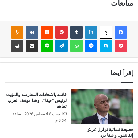
متابعات
فيسبوك
لينكدإن
‏Tumblr
بينتيريست
‏Reddit
‏VKontakte
Odnoklassniki
‫X
‫Pocket
سكايب
ماسنجر
واتساب
تيلقرام
لاين
مشاركة عبر البريد
طباعة
إقرأ ايضا
قائمة بالاتحادات المعارضة والمؤيدة
لرئيس “فيفا”.. وهذا موقف العرب
تجاهه
السبت 8 أغسطس 2026 الساعة
8:34 م
فضيحة نسائية تزلزل عرش
إنفانتينو.. و فيفا برد