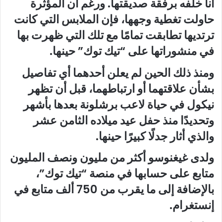
آنا خلفه برفقة صديقتها. ورغم أن المؤثرة
حاولت تغطية وجهها، فإن الملابس التي كانت
ترتديها تطابقت تمامًا مع تلك التي ظهرت بها
في منشوراتها على “تيك توك” حينها.
ومنذ ذلك الحين لم يعلن أحدهما أي تفاصيل
بشأن علاقتهما أو ارتباطهما، قبل أن تظهر
نيكول في حياة لاعب برشلونة بعدها بأشهر
وتحديدًا منذ حفل عيد ميلاده الثامن عشر
والذي أثار جدلًا كبيرًا حينها.
ولدى غيغنوسو أكثر من مليون ونصف المليون
متابع على حسابها في منصة “تيك توك”،
بالإضافة إلى ما يقرب من 750 ألف متابع في
إنستغرام.