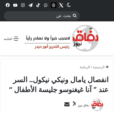
Twitter
الوضع المظلم
threads
واتساب
‫TikTok
تيلقرام
انستقرام
YouTube
فيس
بحث
عن
القائمة
الرئيسية
/
الرياضة
انفصال يامال ونيكي نيكول.. السر
عند ” آنا غيغنوسو جليسة الأطفال “
ت
أ
دفاق نيوز
ا
ر