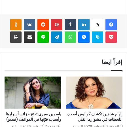
فيسبوك
لينكدإن
‏Tumblr
بينتيريست
‏Reddit
‏VKontakte
Odnoklassniki
‫X
‫Pocket
سكايب
ماسنجر
واتساب
تيلقرام
لاين
مشاركة عبر البريد
طباعة
إقرأ ايضا
إلهام شاهين تكشف كواليس أصعب
ياسمين صبري تفتح خزائن أسرارها
اللحظات في مشوارها الفني
وأسباب قوّتها في المواقف (فيديو)
الجمعة 7 أغسطس 2026 الساعة
الجمعة 7 أغسطس 2026 الساعة