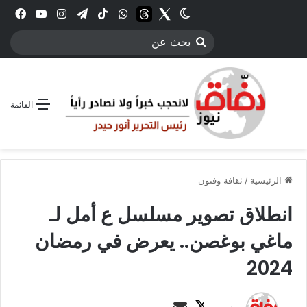
Twitter
الوضع المظلم
threads
واتساب
‫TikTok
تيلقرام
انستقرام
YouTube
فيس
بحث
عن
القائمة
الرئيسية
/
ثقافة وفنون
انطلاق تصوير مسلسل ع أمل لـ
ماغي بوغصن.. يعرض في رمضان
2024
ت
أ