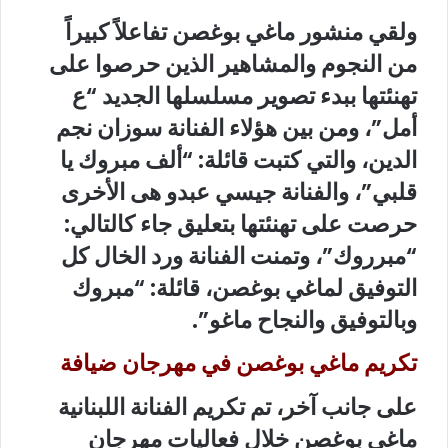
ولقي منشور ماغي بوغصن تفاعلاً كبيراً
من النجوم والمشاهير الذين حرصوا على
تهنئتها ببدء تصوير مسلسلها الجديد “ع
أمل”، ومن بين هؤلاء الفنانة سوزان نجم
الدين، والتي كتبت قائلة: “ألف مبروك يا
قلبي”، والفنانة جيسي عبدو هى الأخرى
حرصت على تهنئتها بتعليق جاء كالتالي:
“مبرروك”، وتمنت الفنانة ورد الخال كل
التوفيق لماغي بوغصن، قائلة: “مبروك
وبالتوفيق والنجاح ماغو”.
تكريم ماغي بوغصن في مهرجان ضيافة
على جانب آخر، تم تكريم الفنانة اللبنانية
ماغي بوغصن خلال فعاليات
مهرجان