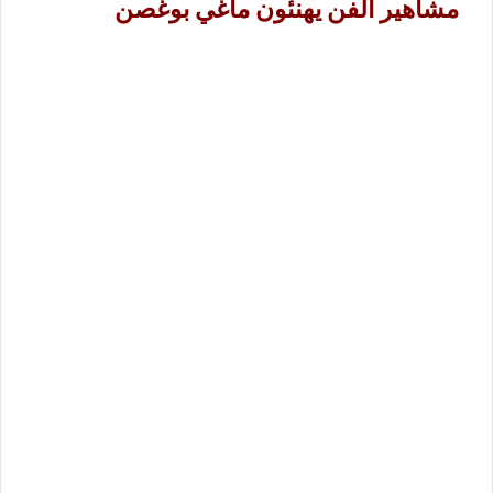
مشاهير الفن يهنئون ماغي بوغصن