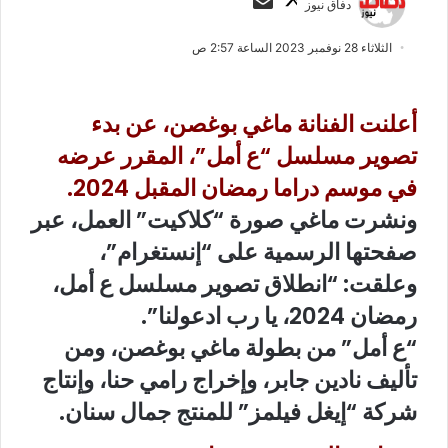
دفاق نيوز
ا
ر
ب
س
الثلاثاء 28 نوفمبر 2023 الساعة 2:57 ص
ع
ل
ع
ب
ل
ر
أعلنت الفنانة
ماغي بوغصن
، عن بدء
ى
ي
تصوير مسلسل “ع أمل”، المقرر عرضه
X
د
في موسم دراما رمضان المقبل 2024.
ا
إ
ونشرت ماغي صورة “كلاكيت” العمل، عبر
ل
صفحتها الرسمية على “إنستغرام”،
ك
وعلقت: “انطلاق تصوير مسلسل ع أمل،
ت
ر
رمضان 2024، يا رب ادعولنا”.
و
“ع أمل” من بطولة ماغي بوغصن، ومن
ن
تأليف نادين جابر، وإخراج رامي حنا، وإنتاج
ي
ا
شركة “إيغل فيلمز” للمنتج جمال سنان.