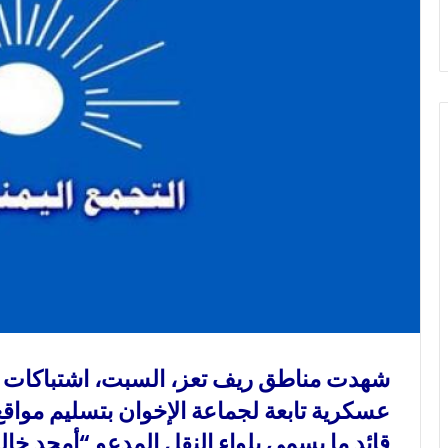
ك
ت
ر
و
ن
ي
ا
شهدت مناطق ريف تعز، السبت، اشتباكات 
عسكرية تابعة لجماعة الإخوان بتسليم موا
قائد ما يسمى بلواء النقل المدعو “أمجد خالد