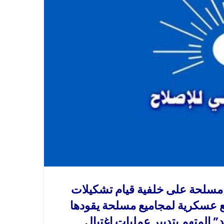
مسلحة على خلفية قيام تشكيلات
قع عسكرية لمجاميع مسلحة يقودها
” المتهم بتدبير عمليات اغتيال