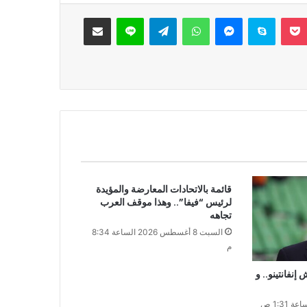
‫Pocket
سكايب
ماسنجر
واتساب
تيلقرام
لاين
مشاركة عبر البريد
قائمة بالاتحادات المعارضة والمؤيدة
لرئيس “فيفا”.. وهذا موقف العرب
تجاهه
السبت 8 أغسطس 2026 الساعة 8:34
م
نفانتينو.. و