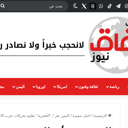
‫YouT
انستقرام
تيلقرام
‫TikTok
واتساب
threads
Twitter
الوضع المظلم
ب
ع
رياضة
ثقافة وفنون
امريكا
اوروبا
اليمن
مجت
الرئيسية
/
اخبار مميزة
/
اليمن تعز / “الحجرية” تقاوم تحركات حزب ال