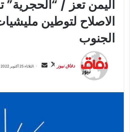
اليمن تعز / “الحجرية”
الاصلاح لتوطين مليشيا
الجنوب
ت
أ
ا
ر
دفاق نيوز
الثلاثاء 25 أكتوبر 2022 الساعة 5:16 م
ب
س
ع
ل
ع
ب
ل
ر
ى
ي
X
د
ا
إ
ل