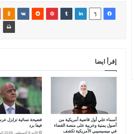
فيسبوك
لينكدإن
‏Tumblr
بينتيريست
‏Reddit
‏VKontakte
Odnoklassniki
‫X
طباعة
إقرأ ايضا
أسماء علي أول قاضية أمريكية من
فضيحة نسائية تزلزل عرش إ
أصول يمنية وعربية على منصة القضاء
فيفا برد
في ميسيسيبي الأمربكية تكشف
الأحد 9 أغسطس 2026 الساعة 1:31 ص