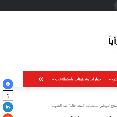
حث
ن
مع
حوارات وتحقيقات واستطلاعات
المزيد
في
‫X
لي
اصلاح لتوطين مليشيات “أمجد خالد” ضد الجنوب