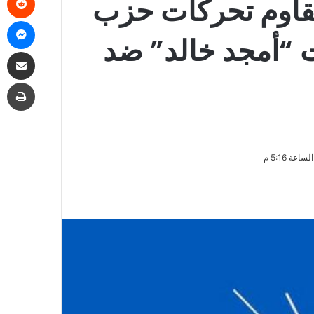
 تقاوم تحركات حزب
ما
ت “أمجد خالد” ضد
مشاركة
طب