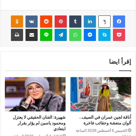
فيسبوك
لينكدإن
‏Tumblr
بينتيريست
‏Reddit
‏VKontakte
Odnoklassniki
‫X
‫Pocket
سكايب
ماسنجر
واتساب
تيلقرام
لاين
مشاركة عبر البريد
طباعة
إقرأ ايضا
أناقة لجين عمران في الصيف..
شهيرة: الفنان الحقيقي لا يعتزل
ألوان منعشة وحقائب فاخرة
ومحمود ياسين لم يؤثر بقرار
ابتعادي
الخميس 6 أغسطس 2026 الساعة