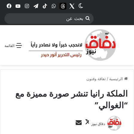
Twitter
الوضع المظلم
threads
واتساب
‫TikTok
تيلقرام
انستقرام
YouTube
فيس
بحث
عن
القائمة
الرئيسية
/
ثقافة وفنون
الملكة رانيا تنشر صورة مميزة مع
“الغوالي”
ت
أ
دفاق نيوز
ا
ر