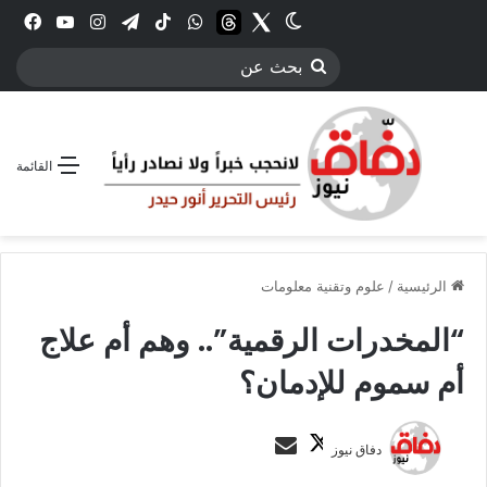
Twitter
الوضع المظلم
threads
واتساب
‫TikTok
تيلقرام
انستقرام
YouTube
فيس
بحث
عن
القائمة
الرئيسية
/
علوم وتقنية معلومات
“المخدرات الرقمية”.. وهم أم علاج
أم سموم للإدمان؟
ت
أ
دفاق نيوز
ا
ر