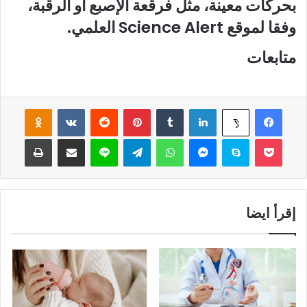
بحركات معينة، مثل فرقعة الإصبع أو الرقبة،
وفقا لموقع Science Alert العلمي.
متابعات
فيسبوك
لينكدإن
‏Tumblr
بينتيريست
‏Reddit
‏VKontakte
Odnoklassniki
‫X
‫Pocket
سكايب
ماسنجر
واتساب
تيلقرام
لاين
مشاركة عبر البريد
طباعة
إقرأ ايضا