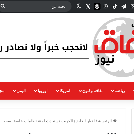
‫YouT
انستقرام
تيلقرام
‫TikTok
واتساب
threads
Twitter
الوضع المظلم
ب
ع
رياضة
ثقافة وفنون
امريكا
اوروبا
اليمن
مجت
الرئيسية
/
اخبار الخليج
/
الكويت تستحدث لجنة تظلمات خاصة بسحب و