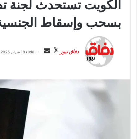
الكويت تستحدث لجنة ت
بسحب وإسقاط الجنسية
ت
أ
ا
ر
دفاق نيوز
الثلاثاء 18 فبراير 2025 الساعة 8:08 م
ب
س
ع
ل
ع
ب
ل
ر
ى
ي
X
د
ا
إ
ل
ك
ت
ر