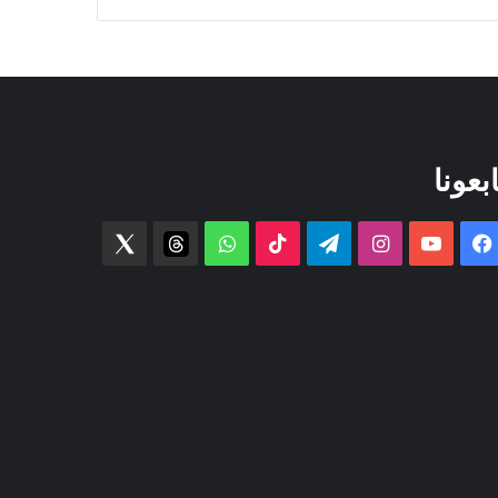
ابعونا
فيسبوك
‫YouTube
انستقرام
تيلقرام
‫TikTok
واتساب
threads
Twitter