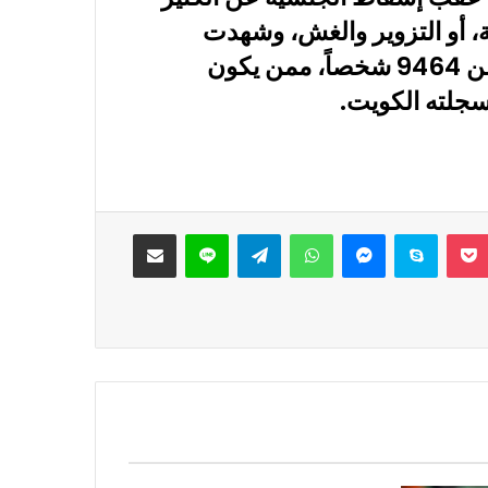
ة، أو التزوير والغش، وشهدت
الكويت في الأيام الأخيرة إسقاط الجنسية عن 9464 شخصاً، ممن يكون
سجلته الكويت.
‫Pocket
سكايب
ماسنجر
واتساب
تيلقرام
لاين
مشاركة عبر البريد