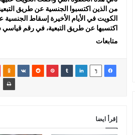
من الذين اكتسبوا الجنسية عن طريق التبعي
اكتسبها عن طريق التبعية، في رقم قياسي 
متابعات
فيسبوك
لينكدإن
‏Tumblr
بينتيريست
‏Reddit
‏VKontakte
Odnoklassniki
‫X
طباعة
إقرأ ايضا