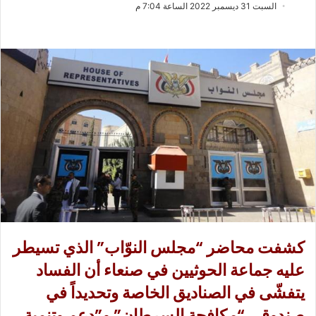
ب
س
السبت 31 ديسمبر 2022 الساعة 7:04 م
ع
ل
ع
ب
ل
ر
ى
ي
X
د
ا
إ
ل
ك
ت
ر
و
ن
ي
كشفت محاضر “مجلس النوّاب” الذي تسيطر
ا
عليه جماعة الحوثيين في صنعاء أن الفساد
يتفشّى في الصناديق الخاصة وتحديداً في
صندوقي “مكافحة السرطان” و”دعم وتنمية