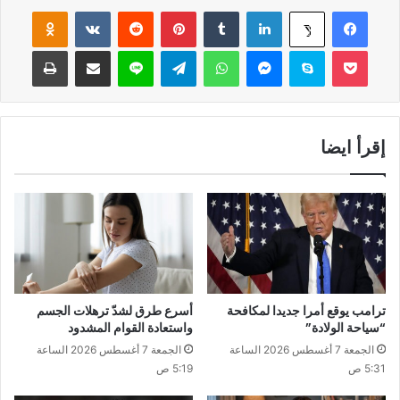
فيسبوك
لينكدإن
‏Tumblr
بينتيريست
‏Reddit
‏VKontakte
Odnoklassniki
‫X
‫Pocket
سكايب
ماسنجر
واتساب
تيلقرام
لاين
مشاركة عبر البريد
طباعة
إقرأ ايضا
ترامب يوقع أمرا جديدا لمكافحة
أسرع طرق لشدّ ترهلات الجسم
“سياحة الولادة”
واستعادة القوام المشدود
الجمعة 7 أغسطس 2026 الساعة
الجمعة 7 أغسطس 2026 الساعة
5:31 ص
5:19 ص