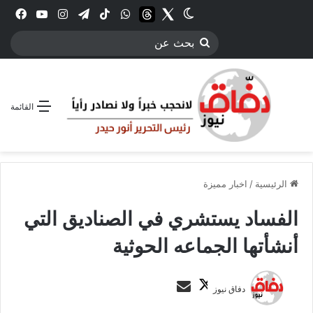
Twitter
الوضع المظلم
threads
واتساب
‫TikTok
تيلقرام
انستقرام
YouTube
فيس
بحث
عن
القائمة
الرئيسية
/
اخبار مميزة
الفساد يستشري في الصناديق التي
أنشأتها الجماعه الحوثية
ت
أ
دفاق نيوز
ا
ر