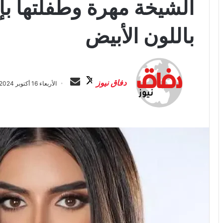
الشيخة مهرة وطفلتها بإ
باللون الأبيض
ت
أ
ا
ر
دفاق نيوز
الأربعاء 16 أكتوبر 2024 الساعة 8:48 م
ب
س
ع
ل
ع
ب
ل
ر
ى
ي
X
د
ا
إ
ل
ك
ت
ر