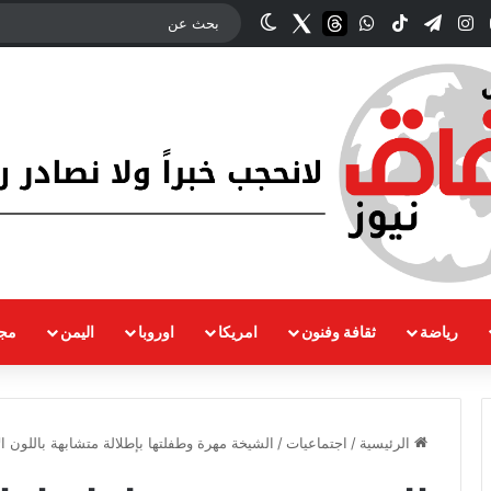
وك
‫YouTube
انستقرام
تيلقرام
‫TikTok
واتساب
threads
Twitter
الوضع المظلم
رياضة
ثقافة وفنون
امريكا
اوروبا
اليمن
مجت
الرئيسية
/
اجتماعيات
/
الشيخة مهرة وطفلتها بإطلالة متشابهة باللون ا