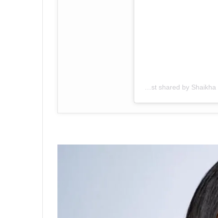
A post shared by Shaikha Mahra Mohammed Rashed Al Maktoum (@hhshmahra)