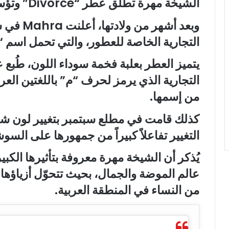
الشيخة مهرة تطلق عطر “Divorce” وتؤسس شركة في 12 مجالاً
وبعد أشهر
التجارية الخاصة للعطور، والتي تحمل اسم “Mahra M1”.
يتميز العطر بعلبة فخمة سوداء اللون، طُبع 
التجارية الذي يرمز لحرف “م” باللغتين العرب
من إسمها.
كذلك قامت في مطلع سبتمبر بتغيير لون شعر
التغيير تفاعلاً كبيراً من جمهورها على السوش
يُذكر أن الشيخة مهرة معروفة بتأثيرها الك
عالم الموضة والجمال، بحيث تتحوّل أزياؤها و
من النساء في المنطقة العربية.