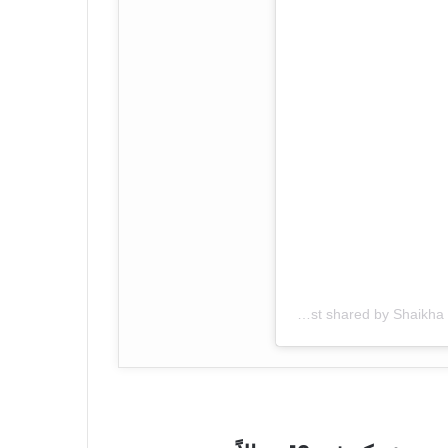
A post shared by Shaikha Mahra Mohammed Rashed Al Maktoum (@hhshmahra)