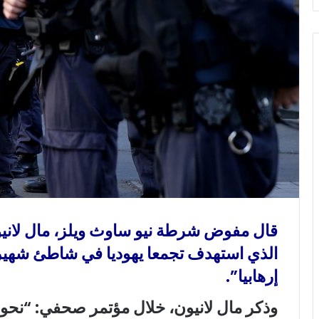
و
ن
ي
ا
قال مفوض شرطة نيو ساوث ويلز، مال لانيون،
الذي استهدف تجمعا يهوديا في شاطئ شهير ق
إرهابيا”.