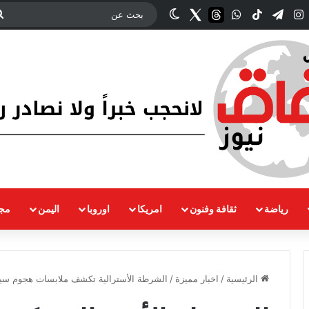
ك
‫YouTub
انستقرام
تيلقرام
‫TikTok
واتساب
threads
Twitter
الوضع المظلم
رياضة
ثقافة وفنون
امريكا
اوروبا
اليمن
مجت
الرئيسية
/
اخبار مميزة
/
الشرطة الأسترالية تكشف ملابسات هجوم سيدن