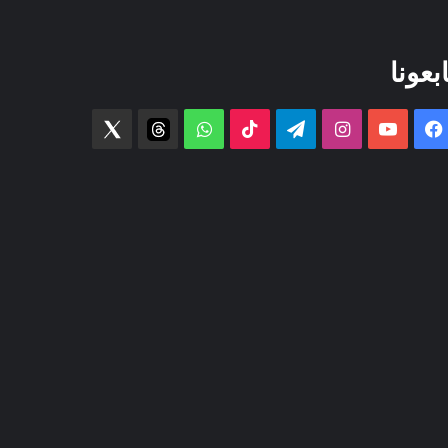
ابعونا
فيسبوك
‫YouTube
انستقرام
تيلقرام
‫TikTok
واتساب
threads
Twitter