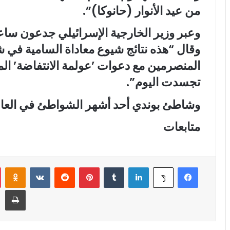
من عيد الأنوار (حانوكا)”.
وعبر وزير الخارجية الإسرائيلي جدعون ساعر 
وقال “هذه نتائج شيوع معاداة السامية في ش
المنصرمين مع دعوات ’عولمة الانتفاضة’ الم
تجسدت اليوم”.
وشاطئ بوندي أحد أشهر الشواطئ في العالم 
متابعات
فيسبوك
لينكدإن
‏Tumblr
بينتيريست
‏Reddit
‏VKontakte
Odnoklassniki
‫X
طباعة