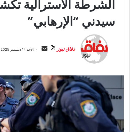
الشرطة الأسترالية تك
سيدني “الإرهابي”
ت
أ
ا
ر
دفاق نيوز
الأحد 14 ديسمبر 2025 الساعة 8:43 م
ب
س
ع
ل
ع
ب
ل
ر
ى
ي
X
د
ا
إ
ل
ك
ت
ر