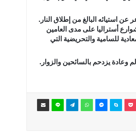
عن استيائه البالغ من إطلاق النار.
وارع أستراليا على مدى العامين
عادية للسامية والتحريضية التي
وعادة يزدحم بالسائحين والزوار.
‫Pocket
سكايب
ماسنجر
واتساب
تيلقرام
لاين
مشاركة عبر البريد