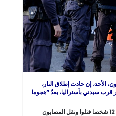
 الأحد، إن حادث إطلاق النار،
رب سيدني بأستراليا، يعدّ “هجوما
وذكر مال لانيون، خلال مؤتمر صحفي: “نحو 12 شخصا قتلوا ونقل المصابون