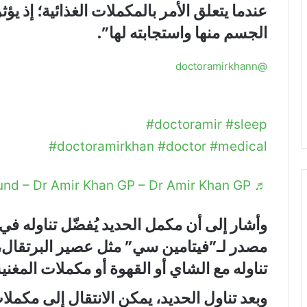
عندما يتعلق الأمر بالمكملات الغذائية؛ إذ 
الجسم منها واستجابته لها”.
@doctoramirkhann
upplements- did you know timing can make a
Here’s what you need to
#doctoramir
#sleep
#doctoramirkhan
#doctor
#medical
♬ original sound – Dr Amir Khan GP – Dr Amir Khan GP
وأشار إلى أن مكمل الحديد يُفضّل تناوله في
مصدر لـ”فيتامين سي” مثل عصير البرتقال،
تناوله مع الشاي أو القهوة أو مكملات المغنيس
وبعد تناول الحديد، يمكن الانتقال إلى مكمل