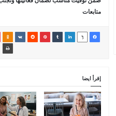
ضمن توقيت مناسب لضمان فعاليتها وتجن
متابعات
فيسبوك
لينكدإن
‏Tumblr
بينتيريست
‏Reddit
‏VKontakte
Odnoklassniki
‫X
طباعة
إقرأ ايضا