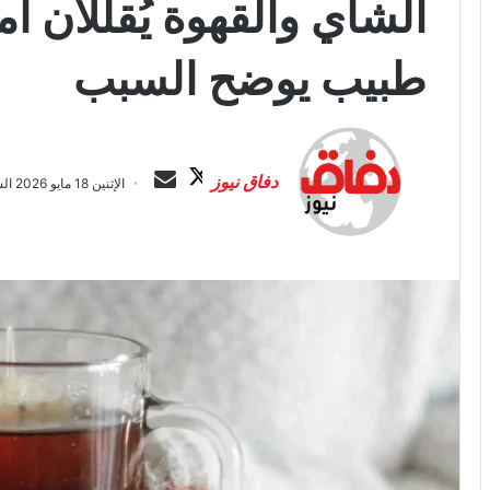
الشاي والقهوة يُقللان 
طبيب يوضح السبب
ت
أ
ا
ر
دفاق نيوز
الإثنين 18 مايو 2026 الساعة 8:50 م
ب
س
ع
ل
ع
ب
ل
ر
ى
ي
X
د
ا
إ
ل
ك
ت
ر