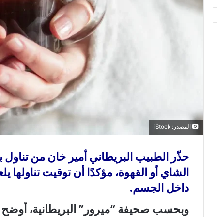
و
ن
ي
ا
المصدر: iStock
حذّر الطبيب البريطاني أمير خان من تناول ب
الشاي أو القهوة، مؤكدًا أن توقيت تناولها ي
داخل الجسم.
وبحسب صحيفة “ميرور” البريطانية، أوضح 