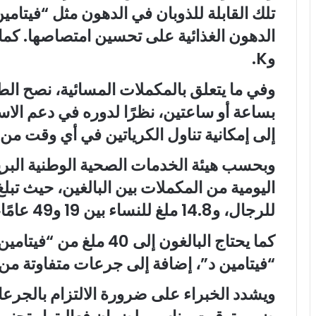
وK.
وفي ما يتعلق بالمكملات المسائية، نصح الط
بساعة أو ساعتين، نظرًا لدوره في دعم الاس
إلى إمكانية تناول الكرياتين في أي وقت من 
للرجال، و14.8 ملغ للنساء بين 19 و49 عامًا، و8.7 ملغ للنساء فوق 50 عامًا.
“فيتامين د”، إضافة إلى جرعات متفاوتة من ا
ويشدد الخبراء على ضرورة الالتزام بالجرع