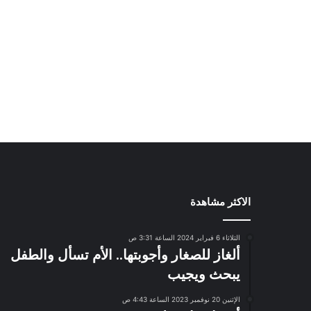
الاكثر مشاهدة
الثلاثاء 6 فبراير 2024 الساعة 3:31 ص
ألغاز للصغار وأجوبتها.. الأم تسأل والطفل
يبحث ويجيب
الإثنين 20 نوفمبر 2023 الساعة 4:43 ص