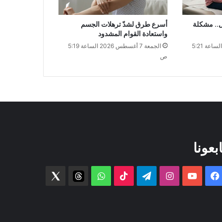
ل.. مشكلة
أسرع طرق لشدّ ترهلات الجسم
واستعادة القوام المشدود
الجمعة 7 أغسطس 2026 الساعة 5:21
الجمعة 7 أغسطس 2026 الساعة 5:19
ص
ابعونا
فيسبوك
‫YouTube
انستقرام
تيلقرام
‫TikTok
واتساب
threads
Twitter