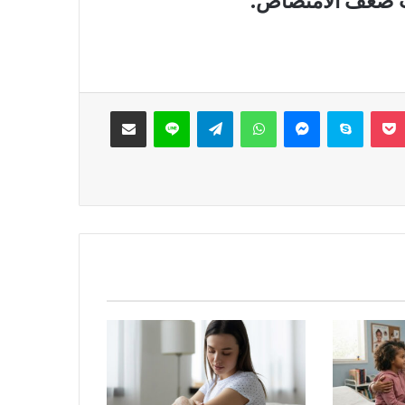
ب ضعف الامتصاص.
‫Pocket
سكايب
ماسنجر
واتساب
تيلقرام
لاين
مشاركة عبر البريد