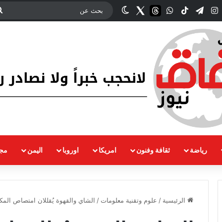
ك
‫YouTub
انستقرام
تيلقرام
‫TikTok
واتساب
threads
Twitter
الوضع المظلم
رياضة
ثقافة وفنون
امريكا
اوروبا
اليمن
مجت
الرئيسية
/
علوم وتقنية معلومات
/
الشاي والقهوة يُقللان امتصاص الم