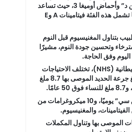
تلك القابلة للذوبان في الدهون مثل “فيتامين د” وأحماض أوميغا 3، حيث تساعد
الدهون الغذائية على تحسين امتصاصها. كما تشمل هذه الفئة فيتامينات A وE
بيب بتناول المغنيسيوم قبل النوم
ترخاء وتحسين جودة النوم، مشيرًا
اليوم وفق الحاجة.
وبحسب هيئة الخدمات الصحية الوطنية البريطانية (NHS)، تختلف الاحتياجات
اليومية من المكملات بين البالغين، حيث تبلغ جرعة الحديد الموصى بها 8.7 ملغ
كما يحتاج البالغون إلى 40 ملغ من “فيتامين سي” يوميًا، و10 ميكروغرامات من
لفيتامينات، والمغنيسيوم.
ات الموصى بها وتناول المكملات