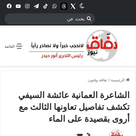
Twitter
الوضع المظلم
threads
واتساب
‫TikTok
تيلقرام
انستقرام
YouTube
فيس
بحث
عن
القائمة
الرئيسية
/
ثقافة وفنون
الشاعرة العمانية عائشة السيفي
تكشف تفاصيل تعاونها الثالث مع
أروى بقصيدة على الماء
ت
أ