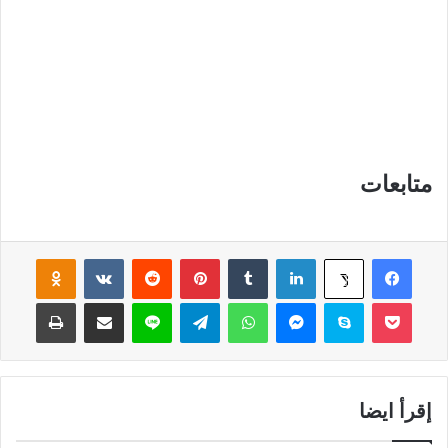
متابعات
فيسبوك
لينكدإن
‏Tumblr
بينتيريست
‏Reddit
‏VKontakte
Odnoklassniki
‫X
‫Pocket
سكايب
ماسنجر
واتساب
تيلقرام
لاين
مشاركة عبر البريد
طباعة
إقرأ ايضا