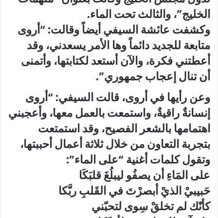
الخليج”، والثالث تحت الماء.
وكشفت عائشة السيفي أيضاً وقالت: “أروى
متابعة للجديد دائماً وها الأمر يسعدني، وقد
أعطتني فكرة، والآن أستعد لكتابتها، وأتمنى
أن تنال إعجاب جمهوري”.
وعن رأيها في أروى، قالت السيفي: “أروى
إنسانةٌ راقيةٌ، واستمعت بالعمل معها، وأعجبني
اهتمامها بالشعر الفصيح، وقد استمتعت
بتجربة التعاون من خلال ثلاثة أعمال أحببتها،
وتقول كلمات أغنية “على الماء”:
على المَاءِ أن يصفُو ليبلُغَ قلبَكَا
حَبيبيْ الذيْ أبصرْتَ في القَلبِ ربَّكا
كأنّك لم تخلقْ سِوى لتحبّني