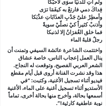
ولم آتِ للدنيَا سوَى لأحبّكا
فِداكَ دمي فارتعْ به كيفَمَا ترَى
وأمطِرْ علىْ جَدْبِ العذَابَاتِ عذْبَكا
وأذنبْ كثيراً كيْ نصلّيْ سويةً
فما خلق الغُفرَانُ إلا لذنبكا
رجلٌ قلبهُ الماء
واختتمت الشاعرة عائشة السيفي وتمنت أن
ينال العمل إعجاب الناس، خاصة عشاق
الشعر العربي الفصيح، وتوقعت له النجاح.
هذا وقد نشرت الفنانة أروى قبل أيام مقطع
فيديو أثناء تسجيل الأغنية، وكتبت: “في
الأستديو أثناء تسجيل أغنية على الماء، الأغنية
أسمعها بحالة، وأخرج منها بحالة أخرى، تماماً
نوبة عاطفية كارثية!”.