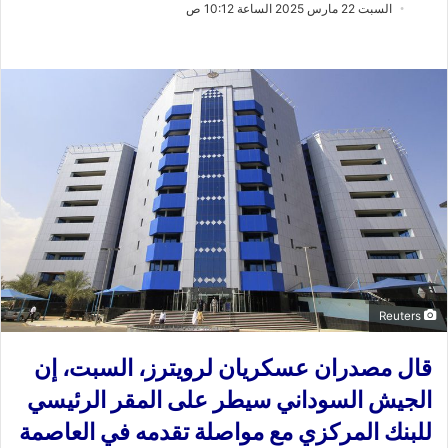
ب
س
السبت 22 مارس 2025 الساعة 10:12 ص
ع
ل
ع
ب
ل
ر
ى
ي
X
د
ا
إ
ل
ك
ت
ر
و
ن
Reuters
ي
قال مصدران عسكريان لرويترز، السبت، إن
ا
الجيش السوداني سيطر على المقر الرئيسي
للبنك المركزي مع مواصلة تقدمه في العاصمة