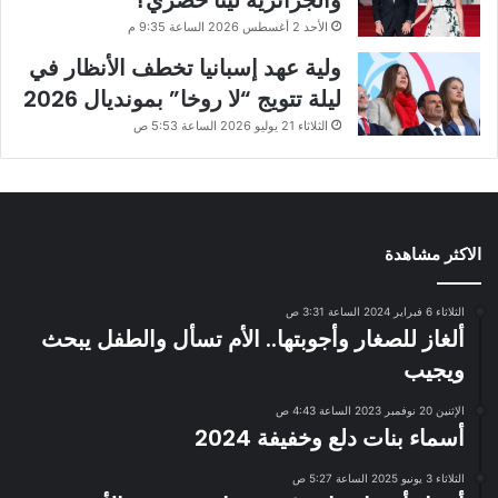
والجزائرية لينا خضري؟
الأحد 2 أغسطس 2026 الساعة 9:35 م
ولية عهد إسبانيا تخطف الأنظار في
ليلة تتويج “لا روخا” بمونديال 2026
الثلاثاء 21 يوليو 2026 الساعة 5:53 ص
الاكثر مشاهدة
الثلاثاء 6 فبراير 2024 الساعة 3:31 ص
ألغاز للصغار وأجوبتها.. الأم تسأل والطفل يبحث
ويجيب
الإثنين 20 نوفمبر 2023 الساعة 4:43 ص
أسماء بنات دلع وخفيفة 2024
الثلاثاء 3 يونيو 2025 الساعة 5:27 ص