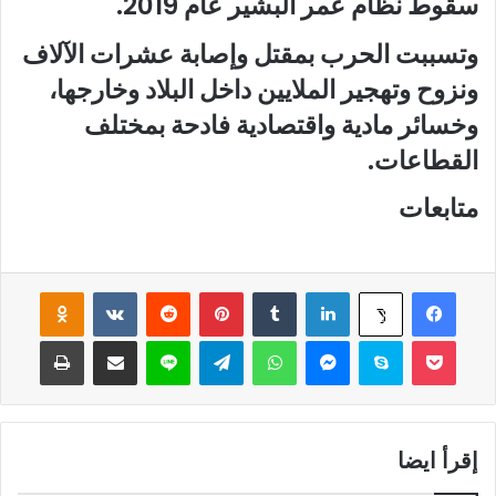
سقوط نظام عمر البشير عام 2019.
وتسببت الحرب بمقتل وإصابة عشرات الآلاف
ونزوح وتهجير الملايين داخل البلاد وخارجها،
وخسائر مادية واقتصادية فادحة بمختلف
القطاعات.
متابعات
فيسبوك
لينكدإن
‏Tumblr
بينتيريست
‏Reddit
‏VKontakte
Odnoklassniki
‫X
‫Pocket
سكايب
ماسنجر
واتساب
تيلقرام
لاين
مشاركة عبر البريد
طباعة
إقرأ ايضا