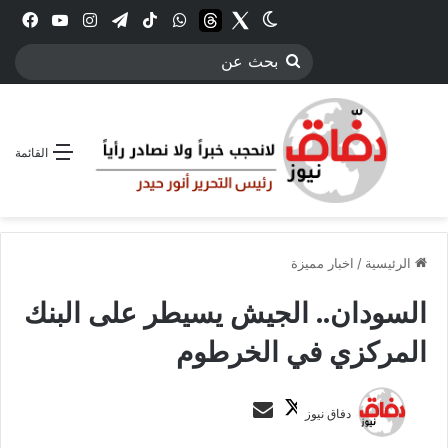
Twitter
الوضع المظلم
threads
واتساب
‫TikTok
تيلقرام
انستقرام
YouTube
فيس
بحث
عن
القائمة
الرئيسية
/
اخبار مميزة
السودان.. الجيش يسيطر على البنك
المركزي في الخرطوم
ت
أ
دفاق نيوز
ا
ر