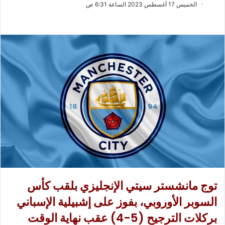
ب
س
الخميس 17 أغسطس 2023 الساعة 6:31 ص
ع
ل
ع
ب
ل
ر
ى
ي
X
د
ا
إ
ل
ك
ت
ر
و
ن
ي
ا
توج مانشستر سيتي الإنجليزي بلقب كأس
السوبر الأوروبي، بفوز على إشبيلية الإسباني
بركلات الترجيح (5-4) عقب نهاية الوقت