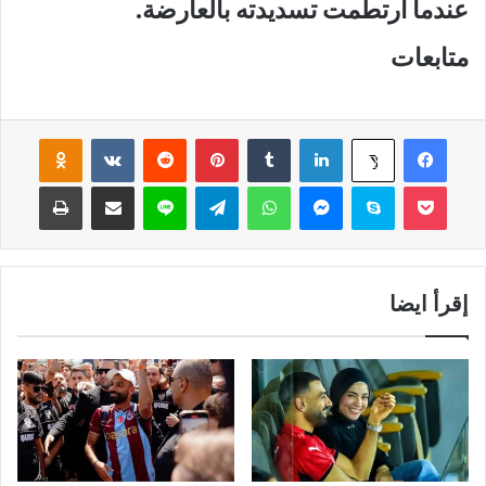
عندما ارتطمت تسديدته بالعارضة.
متابعات
فيسبوك
لينكدإن
‏Tumblr
بينتيريست
‏Reddit
‏VKontakte
Odnoklassniki
‫X
‫Pocket
سكايب
ماسنجر
واتساب
تيلقرام
لاين
مشاركة عبر البريد
طباعة
إقرأ ايضا